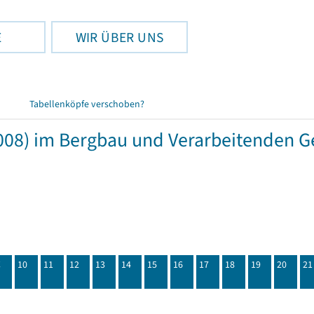
E
WIR ÜBER UNS
Tabellenköpfe verschoben?
08) im Bergbau und Verarbeitenden G
C
10
11
12
13
14
15
16
17
18
19
20
21