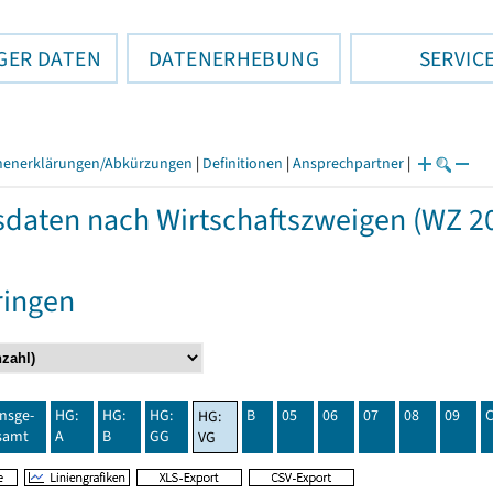
GER DATEN
DATENERHEBUNG
SERVIC
henerklärungen/Abkürzungen
|
Definitionen
|
Ansprechpartner
|
daten nach Wirtschaftszweigen (WZ 20
ringen
insge-
HG:
HG:
HG:
B
05
06
07
08
09
HG:
samt
A
B
GG
VG