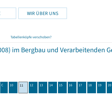
E
WIR ÜBER UNS
Tabellenköpfe verschoben?
08) im Bergbau und Verarbeitenden Ge
C
10
12
13
14
15
16
17
18
19
20
11