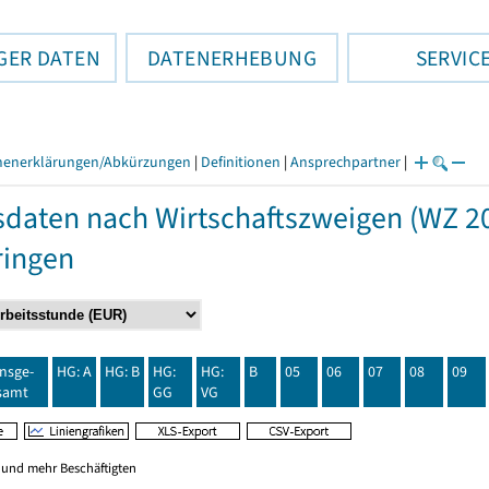
GER DATEN
DATENERHEBUNG
SERVIC
henerklärungen/Abkürzungen
|
Definitionen
|
Ansprechpartner
|
daten nach Wirtschaftszweigen (WZ 20
ringen
insge-
HG: A
HG: B
HG:
HG:
B
05
06
07
08
09
samt
GG
VG
0 und mehr Beschäftigten