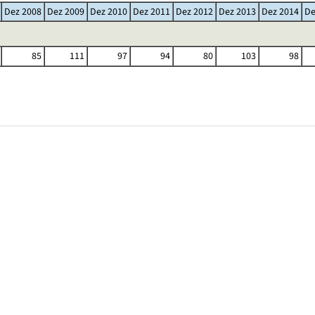
Dez 2008
Dez 2009
Dez 2010
Dez 2011
Dez 2012
Dez 2013
Dez 2014
De
85
111
97
94
80
103
98