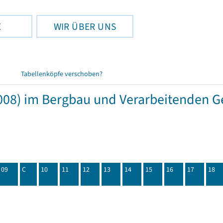
E
WIR ÜBER UNS
Tabellenköpfe verschoben?
08) im Bergbau und Verarbeitenden Ge
09
C
10
11
12
13
14
15
16
17
18