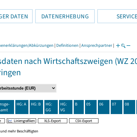
GER DATEN
DATENERHEBUNG
SERVIC
henerklärungen/Abkürzungen
|
Definitionen
|
Ansprechpartner
|
daten nach Wirtschaftszweigen (WZ 20
ringen
insge-
HG: A
HG: B
HG:
HG:
B
05
06
07
08
samt
GG
VG
0 und mehr Beschäftigten