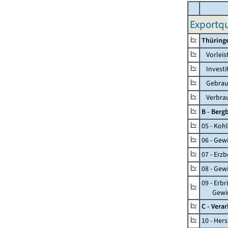
Exportqu
Thüring
Vorleis
Investi
Gebrauc
Verbrau
B - Ber
05 - Koh
06 - Gew
07 - Erz
08 - Gew
09 - Erb
Gewinnu
C - Vera
10 - Her