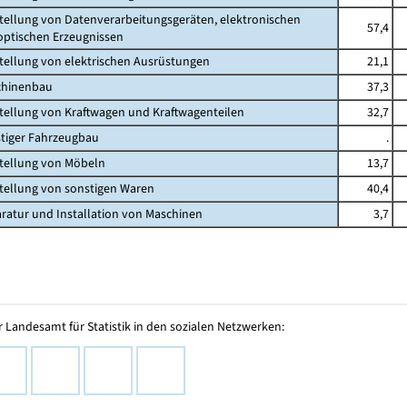
stellung von Datenverarbeitungsgeräten, elektronischen
57,4
ischen Erzeugnissen
stellung von elektrischen Ausrüstungen
21,1
chinenbau
37,3
stellung von Kraftwagen und Kraftwagenteilen
32,7
stiger Fahrzeugbau
.
stellung von Möbeln
13,7
stellung von sonstigen Waren
40,4
aratur und Installation von Maschinen
3,7
 Landesamt für Statistik in den sozialen Netzwerken: