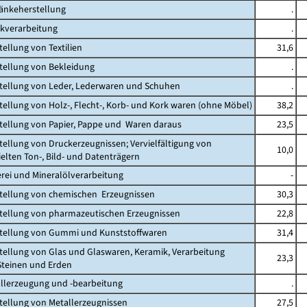
ränkeherstellung
.
akverarbeitung
.
tellung von Textilien
31,6
stellung von Bekleidung
.
stellung von Leder, Lederwaren und Schuhen
.
stellung von Holz-, Flecht-, Korb- und Kork waren (ohne Möbel)
38,2
stellung von Papier, Pappe und Waren daraus
23,5
stellung von Druckerzeugnissen; Vervielfältigung von
10,0
ten Ton-, Bild- und Datenträgern
erei und Mineralölverarbeitung
-
stellung von chemischen Erzeugnissen
30,3
stellung von pharmazeutischen Erzeugnissen
22,8
stellung von Gummi und Kunststoffwaren
31,4
stellung von Glas und Glaswaren, Keramik, Verarbeitung
23,3
einen und Erden
allerzeugung und -bearbeitung
.
stellung von Metallerzeugnissen
27,5