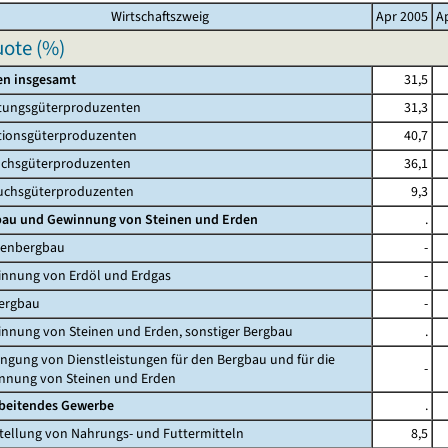
Wirtschaftszweig
Apr 2005
A
ote (%)
en insgesamt
31,5
tungsgüterproduzenten
31,3
tionsgüterproduzenten
40,7
hsgüterproduzenten
36,1
chsgüterproduzenten
9,3
gbau und Gewinnung von Steinen und Erden
.
lenbergbau
-
innung von Erdöl und Erdgas
-
bergbau
-
innung von Steinen und Erden, sonstiger Bergbau
.
ringung von Dienstleistungen für den Bergbau und für die
-
ng von Steinen und Erden
rbeitendes Gewerbe
.
stellung von Nahrungs- und Futtermitteln
8,5