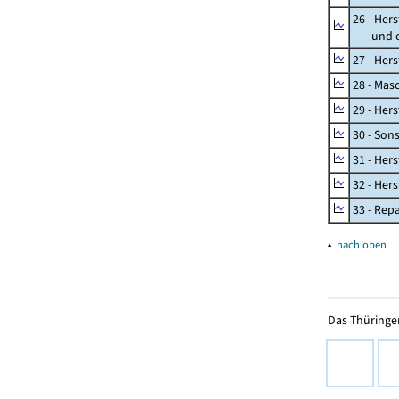
26 - Her
und opt
27 - Her
28 - Mas
29 - Her
30 - Son
31 - Her
32 - Her
33 - Rep
▴
nach oben
Das Thüringer