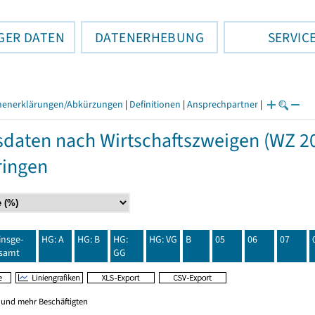
GER DATEN
DATENERHEBUNG
SERVIC
henerklärungen/Abkürzungen
|
Definitionen
|
Ansprechpartner
|
daten nach Wirtschaftszweigen (WZ 20
ringen
insge-
HG: A
HG: B
HG:
HG: VG
B
05
06
07
samt
GG
0 und mehr Beschäftigten