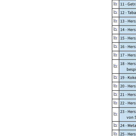
11 - Get
12 - Tab
13 - Hers
14 - Her
15 - Her
16 - Her
17 - Her
18 - Her
bespiel
19 - Kok
20 - Her
21 - Her
22 - Her
23 - Her
von St
24 - Met
25 - Her