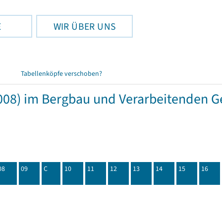
E
WIR ÜBER UNS
Tabellenköpfe verschoben?
08) im Bergbau und Verarbeitenden Ge
08
09
C
10
11
12
13
14
15
16