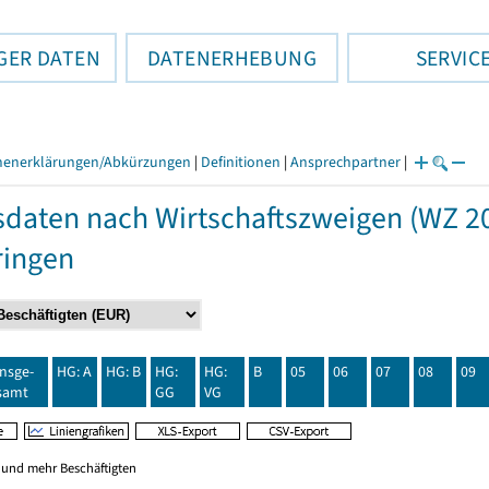
GER DATEN
DATENERHEBUNG
SERVIC
henerklärungen/Abkürzungen
|
Definitionen
|
Ansprechpartner
|
daten nach Wirtschaftszweigen (WZ 20
ringen
insge-
HG: A
HG: B
HG:
HG:
B
05
06
07
08
09
samt
GG
VG
0 und mehr Beschäftigten