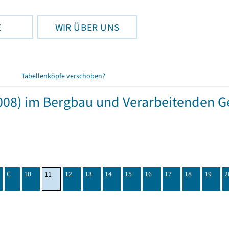
E
WIR ÜBER UNS
Tabellenköpfe verschoben?
08) im Bergbau und Verarbeitenden Ge
C
10
12
13
14
15
16
17
18
19
2
11