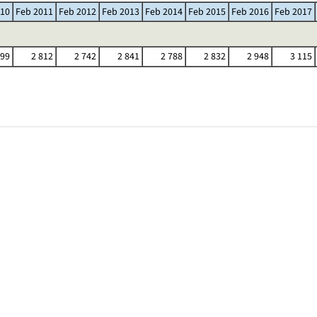
010
Feb 2011
Feb 2012
Feb 2013
Feb 2014
Feb 2015
Feb 2016
Feb 2017
799
2 812
2 742
2 841
2 788
2 832
2 948
3 115