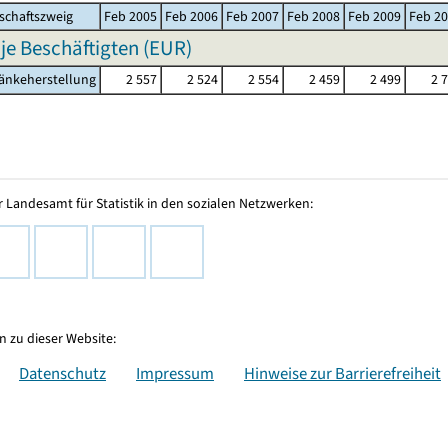
schaftszweig
Feb 2005
Feb 2006
Feb 2007
Feb 2008
Feb 2009
Feb 2
 je Beschäftigten (EUR)
ränkeherstellung
2 557
2 524
2 554
2 459
2 499
2 
 Landesamt für Statistik in den sozialen Netzwerken:
 zu dieser Website:
Datenschutz
Impressum
Hinweise zur Barrierefreiheit