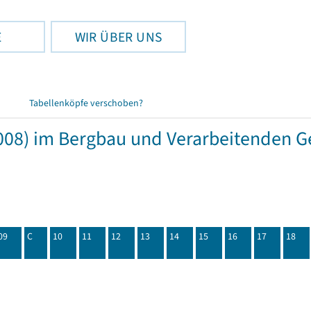
E
WIR ÜBER UNS
Tabellenköpfe verschoben?
08) im Bergbau und Verarbeitenden Ge
09
C
10
11
12
13
14
15
16
17
18