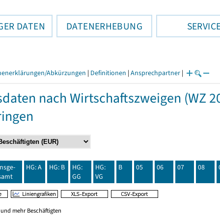
GER DATEN
DATENERHEBUNG
SERVIC
henerklärungen/Abkürzungen
|
Definitionen
|
Ansprechpartner
|
daten nach Wirtschaftszweigen (WZ 20
ringen
insge-
HG: A
HG: B
HG:
HG:
B
05
06
07
08
samt
GG
VG
0 und mehr Beschäftigten