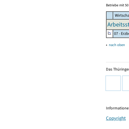
Betriebe mit 5
Wirtscha
Arbeitss
07 - Erz
▴
nach oben
Das Thüringer
Informationen
Copyright