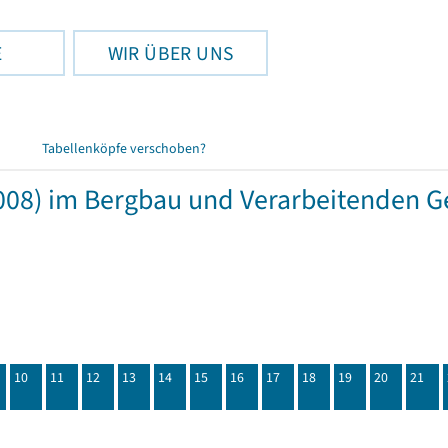
E
WIR ÜBER UNS
Tabellenköpfe verschoben?
08) im Bergbau und Verarbeitenden G
10
11
12
13
14
15
16
17
18
19
20
21