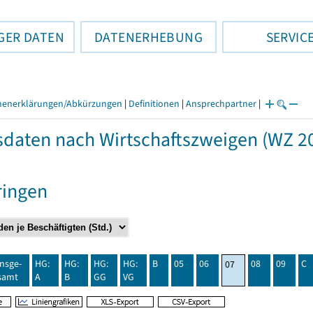
GER DATEN
DATENERHEBUNG
SERVIC
henerklärungen/Abkürzungen
|
Definitionen
|
Ansprechpartner
|
daten nach Wirtschaftszweigen (WZ 20
ringen
insge-
HG:
HG:
HG:
HG:
B
05
06
08
09
C
07
samt
A
B
GG
VG