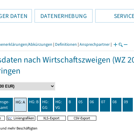
GER DATEN
DATENERHEBUNG
SERVIC
henerklärungen/Abkürzungen
|
Definitionen
|
Ansprechpartner
|
daten nach Wirtschaftszweigen (WZ 20
ringen
insge-
HG: B
HG:
HG:
B
05
06
07
08
09
HG: A
samt
GG
VG
0 und mehr Beschäftigten