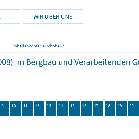
E
WIR ÜBER UNS
Tabellenköpfe verschoben?
08) im Bergbau und Verarbeitenden Ge
C
10
11
12
13
14
15
16
17
18
19
20