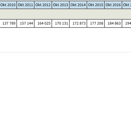
Okt 2010
Okt 2011
Okt 2012
Okt 2013
Okt 2014
Okt 2015
Okt 2016
Okt 
137 789
157 144
164 025
170 131
172 873
177 208
184 863
194