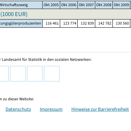
Wirtschaftszweig
Okt 2005
Okt 2006
Okt 2007
Okt 2008
Okt 2009
(
1000 EUR
)
tungsgüterproduzenten
116 461
123 774
132 839
142 782
130 560
 Landesamt für Statistik in den sozialen Netzwerken:
 zu dieser Website:
Datenschutz
Impressum
Hinweise zur Barrierefreiheit