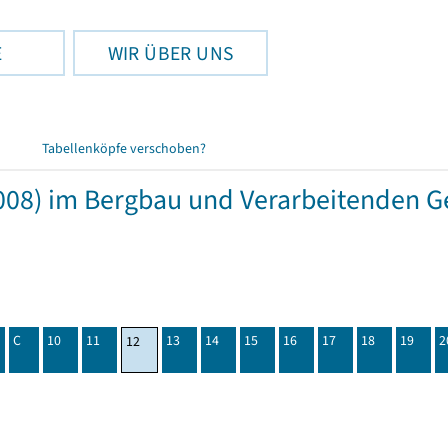
E
WIR ÜBER UNS
Tabellenköpfe verschoben?
08) im Bergbau und Verarbeitenden Ge
C
10
11
13
14
15
16
17
18
19
2
12