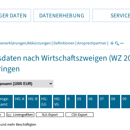
GER DATEN
DATENERHEBUNG
SERVIC
henerklärungen/Abkürzungen
|
Definitionen
|
Ansprechpartner
|
daten nach Wirtschaftszweigen (WZ 20
ringen
insge-
HG: A
HG: B
HG:
HG:
B
05
06
07
08
09
samt
GG
VG
0 und mehr Beschäftigten