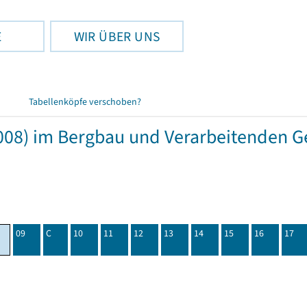
E
WIR ÜBER UNS
Tabellenköpfe verschoben?
08) im Bergbau und Verarbeitenden Ge
09
C
10
11
12
13
14
15
16
17