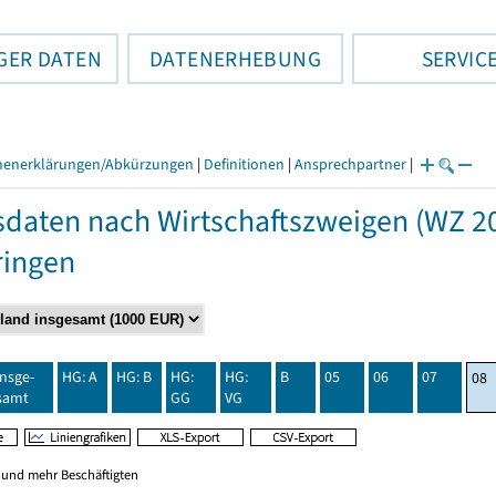
GER DATEN
DATENERHEBUNG
SERVIC
henerklärungen/Abkürzungen
|
Definitionen
|
Ansprechpartner
|
daten nach Wirtschaftszweigen (WZ 20
ringen
insge-
HG: A
HG: B
HG:
HG:
B
05
06
07
08
samt
GG
VG
0 und mehr Beschäftigten