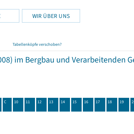
E
WIR ÜBER UNS
Tabellenköpfe verschoben?
08) im Bergbau und Verarbeitenden Ge
C
10
11
12
13
14
15
16
17
18
19
2