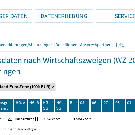
GER DATEN
DATENERHEBUNG
SERVIC
henerklärungen/Abkürzungen
|
Definitionen
|
Ansprechpartner
|
daten nach Wirtschaftszweigen (WZ 20
ringen
insge-
HG: A
HG: B
HG:
HG:
B
05
06
07
08
09
samt
GG
VG
0 und mehr Beschäftigten