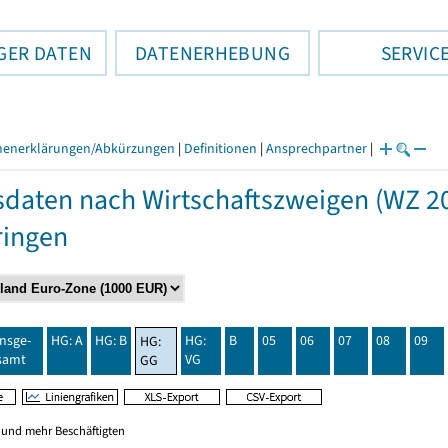
GER DATEN
DATENERHEBUNG
SERVIC
henerklärungen/Abkürzungen
|
Definitionen
|
Ansprechpartner
|
daten nach Wirtschaftszweigen (WZ 20
ringen
insge-
HG: A
HG: B
HG:
B
05
06
07
08
09
HG:
samt
VG
GG
0 und mehr Beschäftigten