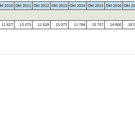
kt 2010
Okt 2011
Okt 2012
Okt 2013
Okt 2014
Okt 2015
Okt 2016
Okt 2
11 827
13 375
11 628
15 073
11 784
15 707
14 800
18 