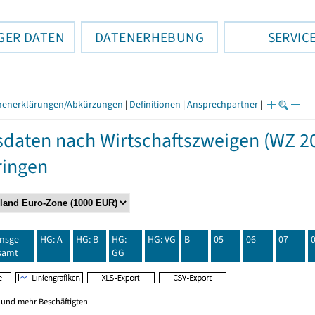
GER DATEN
DATENERHEBUNG
SERVIC
henerklärungen/Abkürzungen
|
Definitionen
|
Ansprechpartner
|
daten nach Wirtschaftszweigen (WZ 20
ringen
insge-
HG: A
HG: B
HG:
HG: VG
B
05
06
07
samt
GG
0 und mehr Beschäftigten