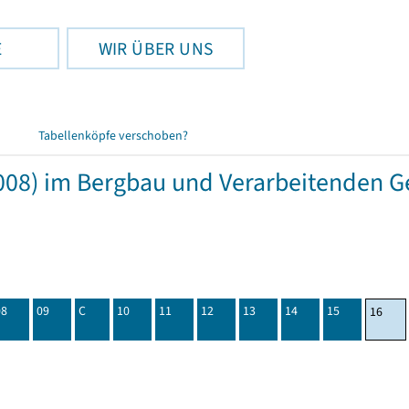
E
WIR ÜBER UNS
Tabellenköpfe verschoben?
08) im Bergbau und Verarbeitenden Ge
08
09
C
10
11
12
13
14
15
16