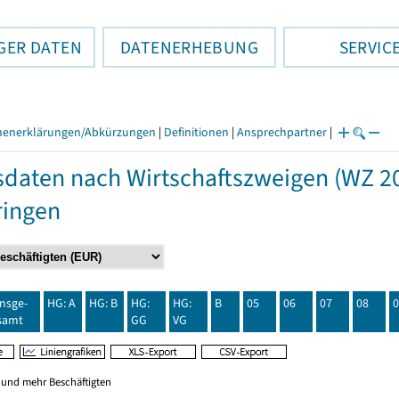
GER DATEN
DATENERHEBUNG
SERVIC
henerklärungen/Abkürzungen
|
Definitionen
|
Ansprechpartner
|
daten nach Wirtschaftszweigen (WZ 20
ringen
insge-
HG: A
HG: B
HG:
HG:
B
05
06
07
08
0
samt
GG
VG
0 und mehr Beschäftigten