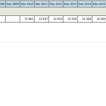
008
Dez 2009
Dez 2010
Dez 2011
Dez 2012
Dez 2013
Dez 2014
Dez 2015
.
.
75 481
22 637
22 919
25 554
21 368
16 669