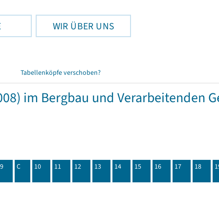
E
WIR ÜBER UNS
Tabellenköpfe verschoben?
08) im Bergbau und Verarbeitenden Ge
9
C
10
11
12
13
14
15
16
17
18
1