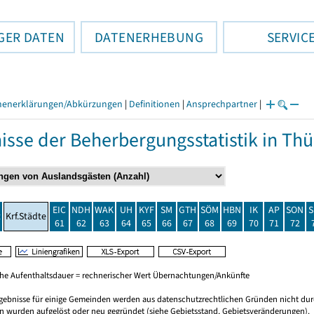
GER DATEN
DATENERHEBUNG
SERVIC
henerklärungen/Abkürzungen
|
Definitionen
|
Ansprechpartner
|
isse der Beherbergungsstatistik in T
EIC
NDH
WAK
UH
KYF
SM
GTH
SÖM
HBN
IK
AP
SON
S
t
Krf.Städte
61
62
63
64
65
66
67
68
69
70
71
72
che Aufenthaltsdauer = rechnerischer Wert Übernachtungen/Ankünfte
rgebnisse für einige Gemeinden werden aus datenschutzrechtlichen Gründen nicht dur
 wurden aufgelöst oder neu gegründet (siehe Gebietsstand, Gebietsveränderungen).