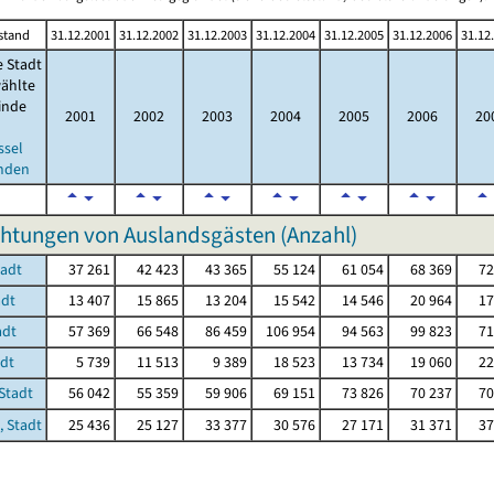
stand
31.12.2001
31.12.2002
31.12.2003
31.12.2004
31.12.2005
31.12.2006
31.12
e Stadt
ählte
inde
2001
2002
2003
2004
2005
2006
20
ssel
nden
htungen von Auslandsgästen (Anzahl)
tadt
37 261
42 423
43 365
55 124
61 054
68 369
72
adt
13 407
15 865
13 204
15 542
14 546
20 964
17
adt
57 369
66 548
86 459
106 954
94 563
99 823
71
adt
5 739
11 513
9 389
18 523
13 734
19 060
22
Stadt
56 042
55 359
59 906
69 151
73 826
70 237
70
, Stadt
25 436
25 127
33 377
30 576
27 171
31 371
37