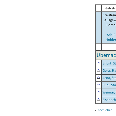
Gebiets
Kreisfrei
Ausgew
Geme
Schlü
einble
Übernac
Erfurt, S
Gera, St
Jena, St
Suhl, St
Weimar, 
Eisenach
▴
nach oben