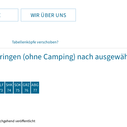
E
WIR ÜBER UNS
Tabellenköpfe verschoben?
hüringen (ohne Camping) nach ausgew
LF
SHK
SOK
GRZ
ABG
73
74
75
76
77
chgehend veröffentlicht