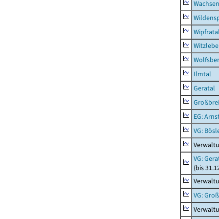
Wachsen
Wildensp
Wipfrata
Witzleb
Wolfsbe
Ilmtal
Geratal
Großbrei
EG: Arns
VG: Bösl
Verwalt
VG: Gera
(bis 31.1
Verwaltu
VG: Gro
Verwalt