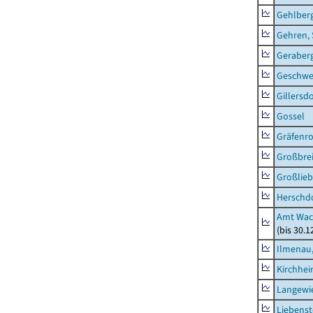
Gehlber
Gehren, 
Geraber
Geschw
Gillersdo
Gossel
Gräfenr
Großbrei
Großlieb
Herschd
Amt Wac
(bis 30.
Ilmenau,
Kirchhe
Langewie
Liebenst