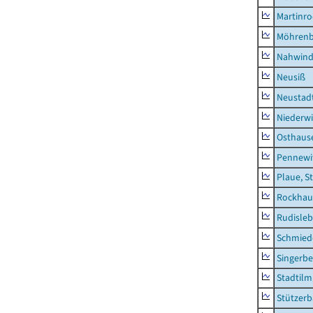
Martinr
Möhren
Nahwin
Neusiß
Neustad
Niederwi
Osthaus
Pennewi
Plaue, S
Rockhau
Rudisle
Schmied
Singerbe
Stadtilm
Stützer