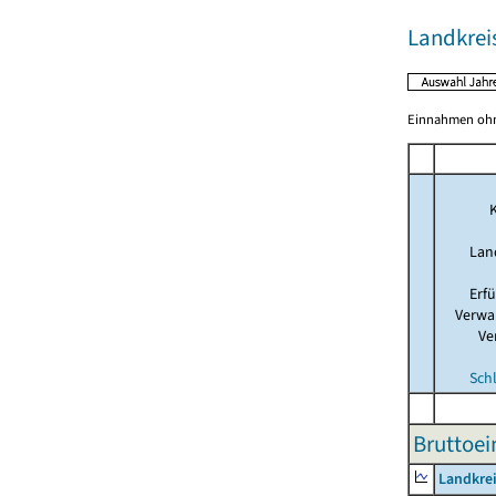
Landkreis
Einnahmen ohne
K
Lan
Erf
Verwa
Ve
Sch
Bruttoe
Landkrei