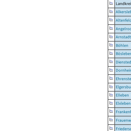
Landkrei
Alkersle
Altenfel
Angelro
Arnstadt
Böhlen
Böslebe
Diensted
Dornhe
Ehrenste
Elgersbu
Elleben
Elxleben
Franken
Frauenw
Frieders