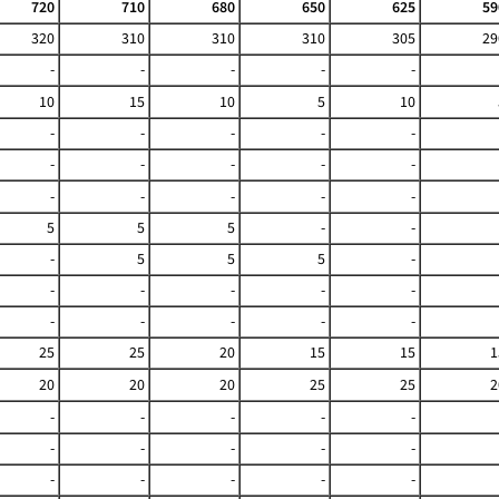
720
710
680
650
625
59
320
310
310
310
305
29
-
-
-
-
-
10
15
10
5
10
-
-
-
-
-
-
-
-
-
-
-
-
-
-
-
5
5
5
-
-
-
5
5
5
-
-
-
-
-
-
-
-
-
-
-
25
25
20
15
15
1
20
20
20
25
25
2
-
-
-
-
-
-
-
-
-
-
-
-
-
-
-