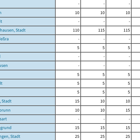
-
-
-
n
10
10
10
dt
-
-
-
hausen, Stadt
110
115
115
Veßra
-
-
-
5
5
5
d
-
-
-
usen
-
-
-
5
5
5
dt
5
5
5
5
5
5
 Stadt
15
10
10
brunn
10
10
15
sart
-
-
-
egrund
15
15
15
ngen, Stadt
25
25
25