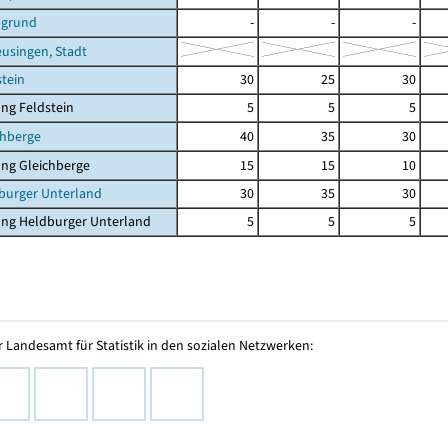
ngrund
-
-
-
eusingen, Stadt
stein
30
25
30
ng Feldstein
5
5
5
chberge
40
35
30
ng Gleichberge
15
15
10
burger Unterland
30
35
30
ung Heldburger Unterland
5
5
5
 Landesamt für Statistik in den sozialen Netzwerken: