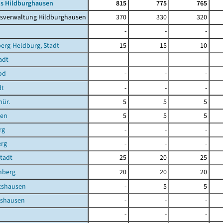
is Hildburghausen
815
775
765
isverwaltung Hildburghausen
370
330
320
-
-
-
erg-Heldburg, Stadt
15
15
10
adt
-
-
-
od
-
-
-
dt
-
-
-
hür.
5
5
5
ben
5
5
5
rg
-
-
-
erg
-
-
-
Stadt
25
20
25
mberg
20
20
20
shausen
-
5
5
shausen
-
-
-
-
-
-