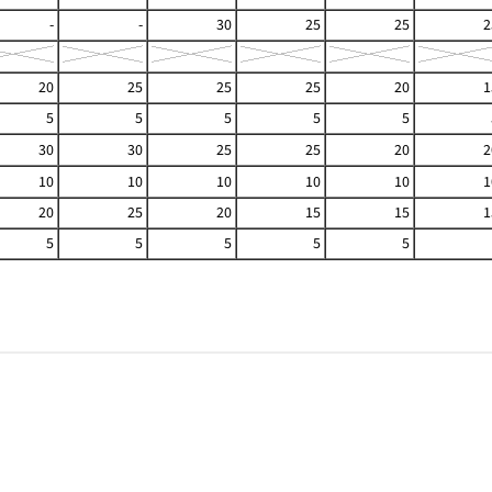
-
-
30
25
25
2
20
25
25
25
20
1
5
5
5
5
5
30
30
25
25
20
2
10
10
10
10
10
1
20
25
20
15
15
1
5
5
5
5
5