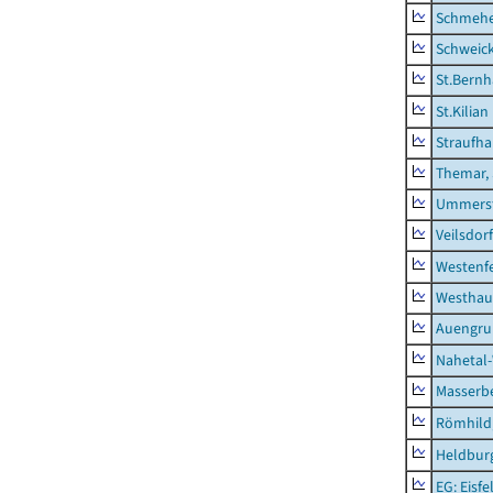
Schmeh
Schweic
St.Bernh
St.Kilian
Straufha
Themar, 
Ummerst
Veilsdorf
Westenf
Westhau
Auengr
Nahetal
Masserb
Römhild,
Heldburg
EG: Eisfe