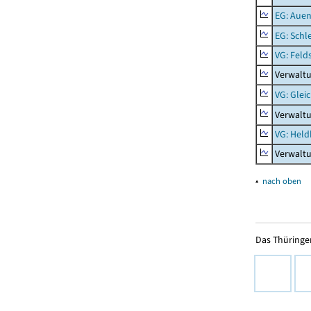
EG: Aue
EG: Schl
VG: Feld
Verwaltu
VG: Glei
Verwaltu
VG: Held
Verwalt
▴
nach oben
Das Thüringer