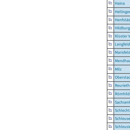
Haina
Hellinge
Henfstä
Hildburg
Kloster 
Lengfeld
Marisfel
Mendha
Milz
Obersta
Reurieth
Römhild,
Sachsen
Schlecht
Schleus
Schleusi