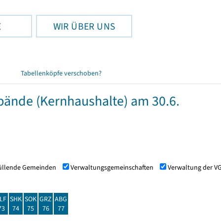
E
WIR ÜBER UNS
Tabellenköpfe verschoben?
nde (Kernhaushalte) am 30.6.
füllende Gemeinden
Verwaltungsgemeinschaften
Verwaltung der V
LF
SHK
SOK
GRZ
ABG
73
74
75
76
77