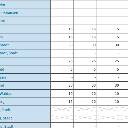
eim
-
-
-
kershausen
-
-
-
ard
-
-
-
15
15
15
in
15
15
15
Stadt
30
30
30
adt, Stadt
-
-
-
25
25
25
eld
5
5
5
sen
-
-
-
und
30
30
30
-Waldau
10
10
10
erg
15
10
10
 Stadt
, Stadt
ld, Stadt
-
-
-