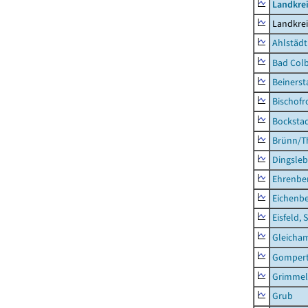
Landkre
Landkre
Ahlstädt
Bad Colb
Beinerst
Bischofr
Bocksta
Brünn/T
Dingsle
Ehrenbe
Eichenb
Eisfeld, 
Gleicha
Gompert
Grimmel
Grub