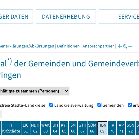
GER DATEN
DATENERHEBUNG
SERVIC
henerklärungen/Abkürzungen
|
Definitionen
|
Ansprechpartner
|
*)
al
der Gemeinden und Gemeindeverbä
ringen
sfreie Städte+Landkreise
Landkreisverwaltung
Gemeinden
er
TH
EIC
NDH
WAK
UH
KYF
SM
GTH
SÖM
HBN
IK
AP
SON
S
t
Krf.Städte
61
62
63
64
65
66
67
68
69
70
71
72