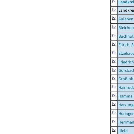
Landkre
Landkre
Auleben
Bleicher
Buchhol
Ellrich, 
Etzelsro
Friedric
Görsbac
Großloh
Hainrode
Hamma
Harzung
Heringen
Herrman
Ilfeld