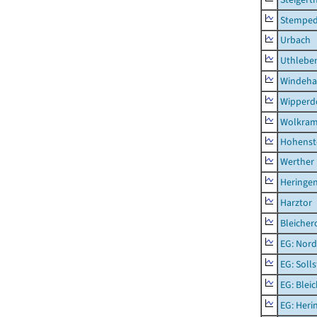
Stempe
Urbach
Uthlebe
Windeha
Wipperd
Wolkram
Hohenst
Werther
Heringen
Harztor
Bleicher
EG: Nord
EG: Soll
EG: Blei
EG: Heri