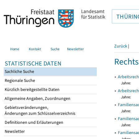
THÜRIN
Zurück
|
Home
Kontakt
Suche
Newsletter
Rechts
STATISTISCHE DATEN
Sachliche Suche
▸
Arbeitsrec
Regionale Suche
Jahre:
Kürzlich bereitgestellte Daten
▸
Arbeitsrec
Jahre:
Allgemeine Angaben, Zuordnungen
▸
Familiensa
Gebietsveränderungen,
Jahre:
Änderungen zum Schlüsselverzeichnis
▸
Familiensa
Definitionen und Erläuterungen
Jahre:
Newsletter
▸
Familiensa
Jahre: