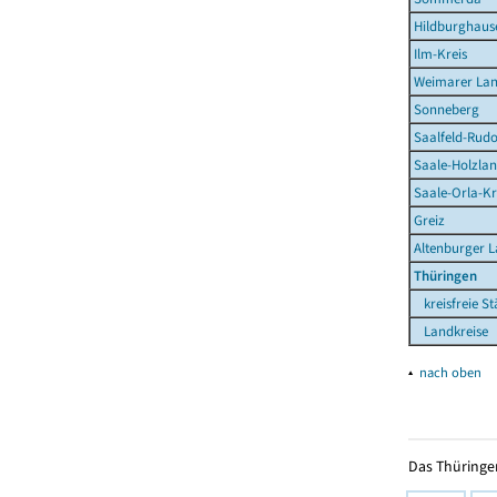
Hildburghaus
Ilm-Kreis
Weimarer La
Sonneberg
Saalfeld-Rudo
Saale-Holzlan
Saale-Orla-Kr
Greiz
Altenburger 
Thüringen
kreisfreie St
Landkreise
▴
nach oben
Das Thüringer