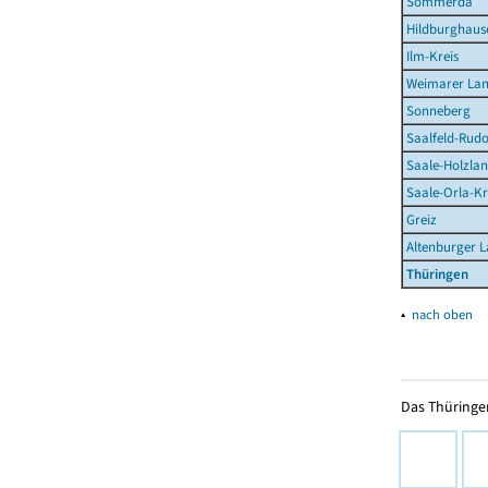
Sömmerda
Hildburghaus
Ilm-Kreis
Weimarer La
Sonneberg
Saalfeld-Rudo
Saale-Holzlan
Saale-Orla-Kr
Greiz
Altenburger 
Thüringen
▴
nach oben
Das Thüringer