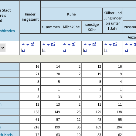
e Stadt
Kälber und
Rinder
Kühe
reis
Jungrinder
insgesamt
d
bis unter
sonstige
zusammen
Milchkühe
zusam
1 Jahr
Kühe
inblenden
Anza
16
14
2
12
16
21
20
2
19
19
5
5
-
5
4
1
1
-
1
1
3
3
1
2
3
h
13
13
2
11
11
158
149
25
129
138
61
57
12
48
55
s
218
199
36
169
194
ch-Kreis
72
63
10
53
62