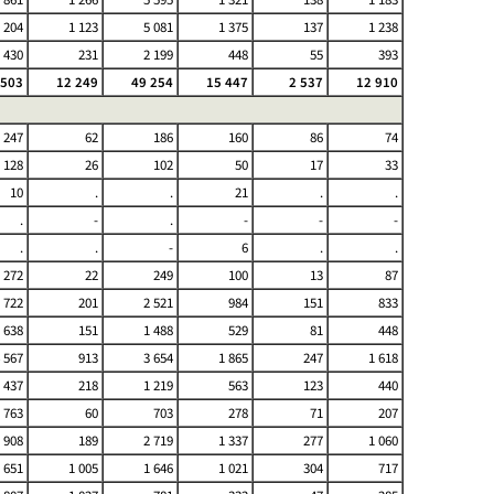
 204
1 123
5 081
1 375
137
1 238
 430
231
2 199
448
55
393
 503
12 249
49 254
15 447
2 537
12 910
247
62
186
160
86
74
128
26
102
50
17
33
10
.
.
21
.
.
.
-
.
-
-
-
.
.
-
6
.
.
272
22
249
100
13
87
 722
201
2 521
984
151
833
 638
151
1 488
529
81
448
 567
913
3 654
1 865
247
1 618
 437
218
1 219
563
123
440
763
60
703
278
71
207
 908
189
2 719
1 337
277
1 060
 651
1 005
1 646
1 021
304
717