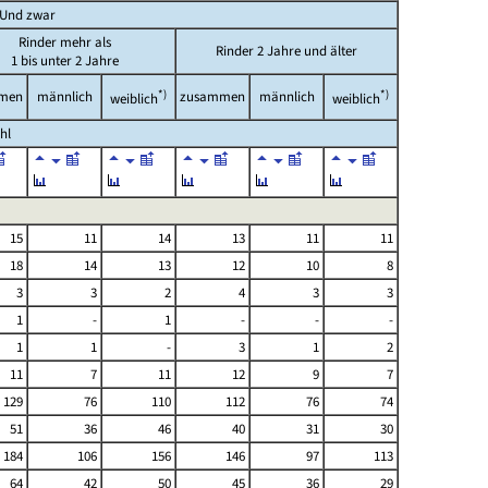
Und zwar
Rinder mehr als
Rinder 2 Jahre und älter
1 bis unter 2 Jahre
*)
*)
men
männlich
zusammen
männlich
weiblich
weiblich
hl
15
11
14
13
11
11
18
14
13
12
10
8
3
3
2
4
3
3
1
-
1
-
-
-
1
1
-
3
1
2
11
7
11
12
9
7
129
76
110
112
76
74
51
36
46
40
31
30
184
106
156
146
97
113
64
42
50
45
36
29