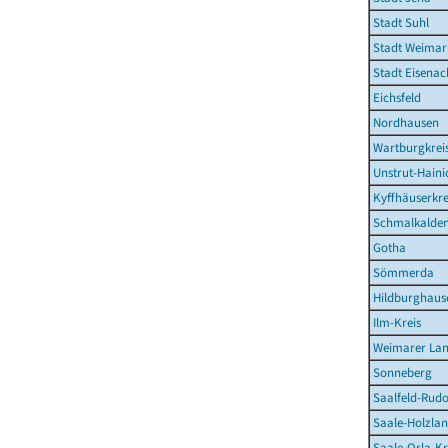
Stadt Suhl
Stadt Weimar
Stadt Eisenac
Eichsfeld
Nordhausen
Wartburgkrei
Unstrut-Haini
Kyffhäuserkre
Schmalkalden
Gotha
Sömmerda
Hildburghaus
Ilm-Kreis
Weimarer La
Sonneberg
Saalfeld-Rudo
Saale-Holzlan
Saale-Orla-Kr