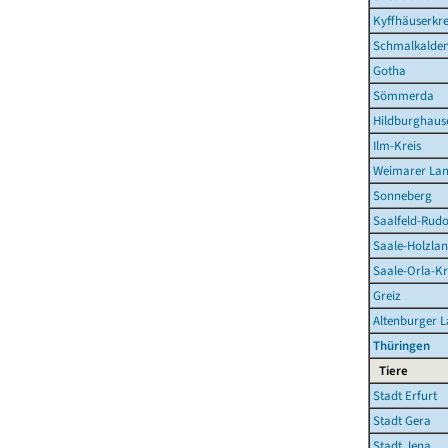
Kyffhäuserkre
Schmalkalden
Gotha
Sömmerda
Hildburghaus
Ilm-Kreis
Weimarer La
Sonneberg
Saalfeld-Rudo
Saale-Holzlan
Saale-Orla-Kr
Greiz
Altenburger 
Thüringen
Tiere
Stadt Erfurt
Stadt Gera
Stadt Jena