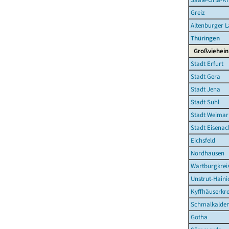
Greiz
Altenburger 
Thüringen
Großviehein
Stadt Erfurt
Stadt Gera
Stadt Jena
Stadt Suhl
Stadt Weimar
Stadt Eisenac
Eichsfeld
Nordhausen
Wartburgkrei
Unstrut-Haini
Kyffhäuserkre
Schmalkalden
Gotha