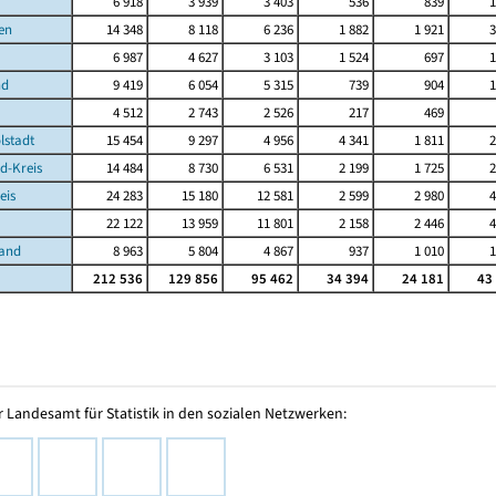
6 918
3 939
3 403
536
839
1
en
14 348
8 118
6 236
1 882
1 921
3
6 987
4 627
3 103
1 524
697
1
nd
9 419
6 054
5 315
739
904
1
4 512
2 743
2 526
217
469
lstadt
15 454
9 297
4 956
4 341
1 811
2
d-Kreis
14 484
8 730
6 531
2 199
1 725
2
eis
24 283
15 180
12 581
2 599
2 980
4
22 122
13 959
11 801
2 158
2 446
4
Land
8 963
5 804
4 867
937
1 010
1
212 536
129 856
95 462
34 394
24 181
43
 Landesamt für Statistik in den sozialen Netzwerken: