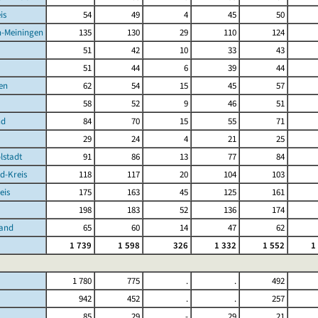
is
54
49
4
45
50
-Meiningen
135
130
29
110
124
51
42
10
33
43
51
44
6
39
44
en
62
54
15
45
57
58
52
9
46
51
nd
84
70
15
55
71
29
24
4
21
25
lstadt
91
86
13
77
84
d-Kreis
118
117
20
104
103
eis
175
163
45
125
161
198
183
52
136
174
Land
65
60
14
47
62
1 739
1 598
326
1 332
1 552
1
1 780
775
.
.
492
942
452
.
.
257
85
29
-
29
21