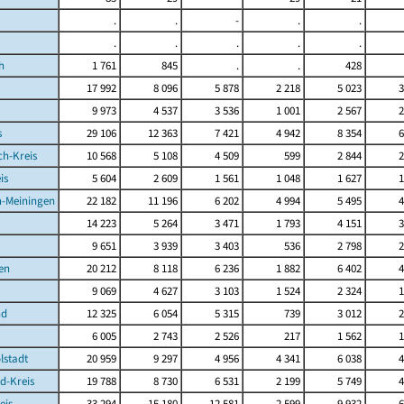
.
.
-
.
.
.
.
.
.
.
h
1 761
845
.
.
428
17 992
8 096
5 878
2 218
5 023
3
9 973
4 537
3 536
1 001
2 567
2
s
29 106
12 363
7 421
4 942
8 354
6
ch-Kreis
10 568
5 108
4 509
599
2 844
2
is
5 604
2 609
1 561
1 048
1 627
1
-Meiningen
22 182
11 196
6 202
4 994
5 495
4
14 223
5 264
3 471
1 793
4 151
3
9 651
3 939
3 403
536
2 798
2
en
20 212
8 118
6 236
1 882
6 402
4
9 069
4 627
3 103
1 524
2 324
1
nd
12 325
6 054
5 315
739
3 012
2
6 005
2 743
2 526
217
1 562
1
lstadt
20 959
9 297
4 956
4 341
6 038
4
d-Kreis
19 788
8 730
6 531
2 199
5 749
4
eis
33 294
15 180
12 581
2 599
9 932
6