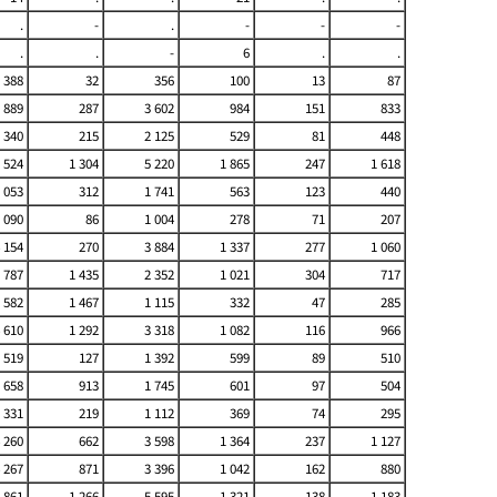
.
-
.
-
-
-
.
.
-
6
.
.
388
32
356
100
13
87
 889
287
3 602
984
151
833
 340
215
2 125
529
81
448
 524
1 304
5 220
1 865
247
1 618
 053
312
1 741
563
123
440
 090
86
1 004
278
71
207
 154
270
3 884
1 337
277
1 060
 787
1 435
2 352
1 021
304
717
 582
1 467
1 115
332
47
285
 610
1 292
3 318
1 082
116
966
 519
127
1 392
599
89
510
 658
913
1 745
601
97
504
 331
219
1 112
369
74
295
 260
662
3 598
1 364
237
1 127
 267
871
3 396
1 042
162
880
 861
1 266
5 595
1 321
138
1 183