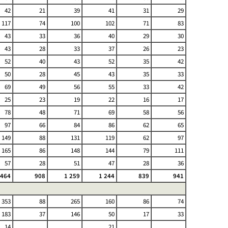
42
21
39
41
31
29
117
74
100
102
71
83
43
33
36
40
29
30
43
28
33
37
26
23
52
40
43
52
35
42
50
28
45
43
35
33
69
49
56
55
33
42
25
23
19
22
16
17
78
48
71
69
58
56
97
66
84
86
62
65
149
88
131
119
62
97
165
86
148
144
79
111
57
28
51
47
28
36
 464
908
1 259
1 244
839
941
353
88
265
160
86
74
183
37
146
50
17
33
14
.
.
21
.
.