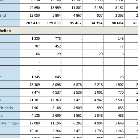
29 690
13 959
11 801
2 158
8 152
6
Land
12 050
5 804
4 867
937
3 368
2
287 410
129 856
95 462
34 394
80 604
61
heiten
1 330
775
.
.
148
707
452
.
.
77
66
29
-
29
6
.
.
-
.
.
.
.
.
.
.
h
1 345
845
.
.
128
13 309
8 096
5 878
2 218
1 507
2
7 474
4 537
3 536
1 001
770
1
s
21 301
12 363
7 421
4 942
2 506
4
ch-Kreis
7 961
5 108
4 509
599
853
1
is
4 138
2 609
1 561
1 048
488
-Meiningen
17 089
11 196
6 202
4 994
1 649
2
10 181
5 264
3 471
1 793
1 245
2