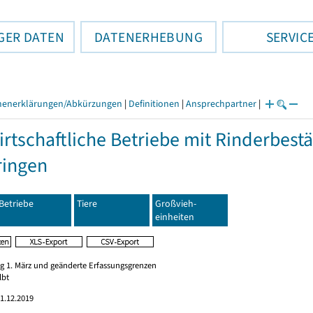
GER DATEN
DATENERHEBUNG
SERVIC
henerklärungen/Abkürzungen
|
Definitionen
|
Ansprechpartner
|
rtschaftliche Betriebe mit Rinderbest
ringen
Betriebe
Tiere
Großvieh-
einheiten
ag 1. März und geänderte Erfassungsgrenzen
lbt
1.12.2019