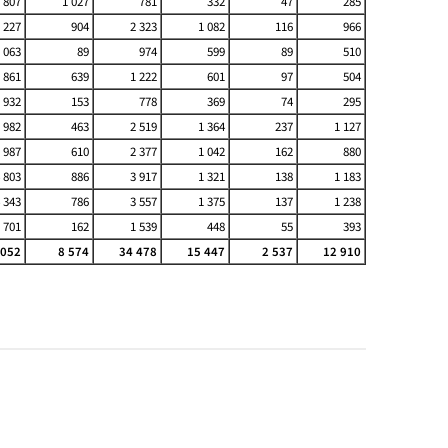
 807
1 027
781
332
47
285
 227
904
2 323
1 082
116
966
 063
89
974
599
89
510
 861
639
1 222
601
97
504
932
153
778
369
74
295
 982
463
2 519
1 364
237
1 127
 987
610
2 377
1 042
162
880
 803
886
3 917
1 321
138
1 183
 343
786
3 557
1 375
137
1 238
 701
162
1 539
448
55
393
 052
8 574
34 478
15 447
2 537
12 910