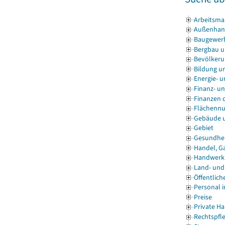
Arbeitsmar
Außenhan
Baugewer
Bergbau u
Bevölkeru
Bildung u
Energie- 
Finanz- u
Finanzen d
Flächenn
Gebäude 
Gebiet
Gesundhe
Handel, G
Handwerk
Land- und 
Öffentlich
Personal i
Preise
Private H
Rechtspfl