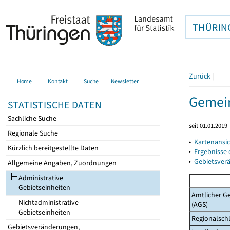
THÜRIN
Zurück
|
Home
Kontakt
Suche
Newsletter
Gemein
STATISTISCHE DATEN
Sachliche Suche
seit 01.01.2019
Regionale Suche
▸
Kartenansi
Kürzlich bereitgestellte Daten
▸
Ergebnisse
▸
Gebietsver
Allgemeine Angaben, Zuordnungen
Administrative
Gebietseinheiten
Amtlicher G
Nichtadministrative
(AGS)
Gebietseinheiten
Regionalschl
Gebietsveränderungen,