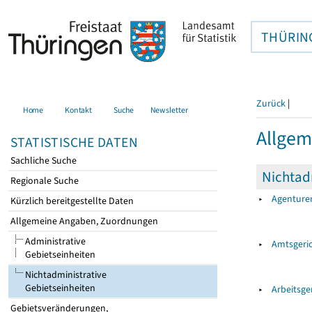
THÜRIN
Zurück
|
Home
Kontakt
Suche
Newsletter
Allgem
STATISTISCHE DATEN
Sachliche Suche
Nichtadm
Regionale Suche
▸
Agenturen
Kürzlich bereitgestellte Daten
Allgemeine Angaben, Zuordnungen
Administrative
▸
Amtsgeri
Gebietseinheiten
Nichtadministrative
Gebietseinheiten
▸
Arbeitsge
Gebietsveränderungen,