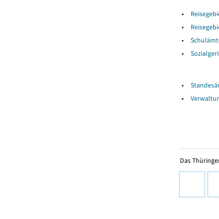
▸
Reisegebi
▸
Reisegebi
▸
Schulämt
▸
Sozialger
▸
Standesä
▸
Verwaltun
Das Thüringer