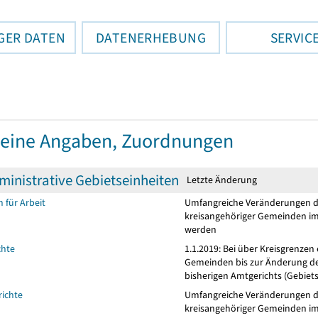
GER DATEN
DATENERHEBUNG
SERVIC
eine Angaben, Zuordnungen
inistrative Gebietseinheiten
Letzte Änderung
 für Arbeit
Umfangreiche Veränderungen dur
kreisangehöriger Gemeinden i
werden
chte
1.1.2019: Bei über Kreisgrenzen
Gemeinden bis zur Änderung de
bisherigen Amtgerichts (Gebiet
richte
Umfangreiche Veränderungen dur
kreisangehöriger Gemeinden i