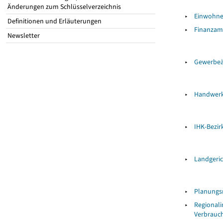
Änderungen zum Schlüsselverzeichnis
▸
Einwohn
Definitionen und Erläuterungen
▸
Finanzam
Newsletter
▸
Gewerbe
▸
Handwer
▸
IHK-Bezir
▸
Landgeri
▸
Planungs
▸
Regionali
Verbrauch