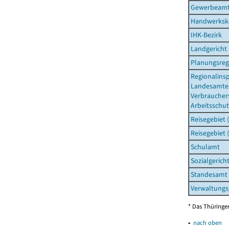
Gewerbeam
Handwerksk
IHK-Bezirk
Landgericht
Planungsreg
Regionalins
Landesamtes
Verbraucher
Arbeitsschut
Reisegebiet 
Reisegebiet 
Schulamt
Sozialgerich
Standesamt
Verwaltungs
* Das Thüringer
▴
nach oben