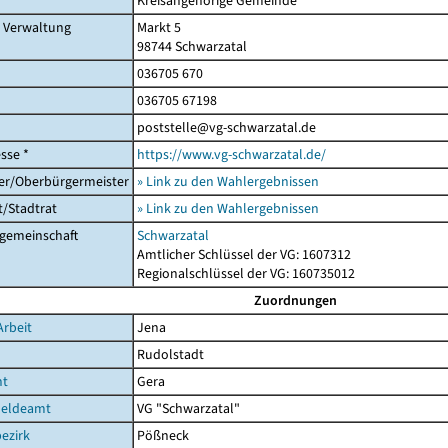
Kreisangehörige Gemeinde
r Verwaltung
Markt 5
98744 Schwarzatal
036705 670
036705 67198
poststelle@vg-schwarzatal.de
sse *
https://www.vg-schwarzatal.de/
er/Oberbürgermeister
» Link zu den Wahlergebnissen
/Stadtrat
» Link zu den Wahlergebnissen
gemeinschaft
Schwarzatal
Amtlicher Schlüssel der VG: 1607312
Regionalschlüssel der VG: 160735012
Zuordnungen
Arbeit
Jena
Rudolstadt
ht
Gera
eldeamt
VG "Schwarzatal"
ezirk
Pößneck