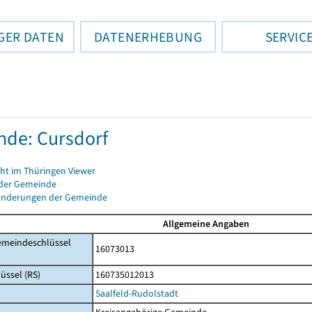
GER DATEN
DATENERHEBUNG
SERVIC
de: Cursdorf
cht im Thüringen Viewer
 der Gemeinde
änderungen der Gemeinde
Allgemeine Angaben
emeindeschlüssel
16073013
üssel (RS)
160735012013
Saalfeld-Rudolstadt