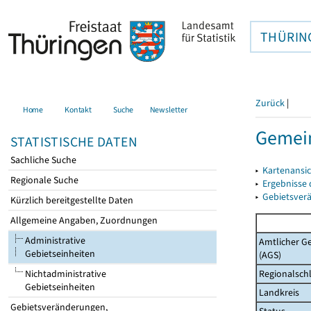
THÜRIN
Zurück
|
Home
Kontakt
Suche
Newsletter
Gemein
STATISTISCHE DATEN
Sachliche Suche
▸
Kartenansi
Regionale Suche
▸
Ergebnisse
▸
Gebietsver
Kürzlich bereitgestellte Daten
Allgemeine Angaben, Zuordnungen
Administrative
Amtlicher G
Gebietseinheiten
(AGS)
Regionalschl
Nichtadministrative
Gebietseinheiten
Landkreis
Gebietsveränderungen,