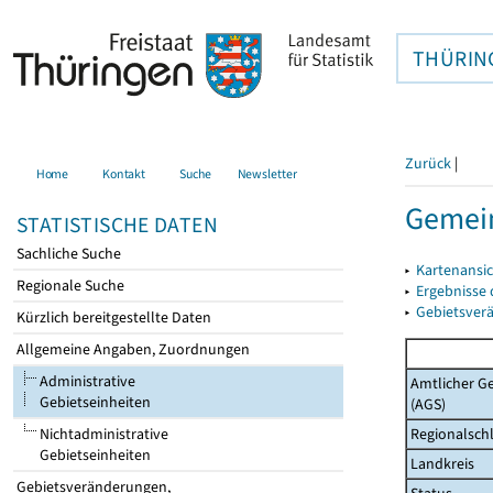
THÜRIN
Zurück
|
Home
Kontakt
Suche
Newsletter
Gemein
STATISTISCHE DATEN
Sachliche Suche
▸
Kartenansi
Regionale Suche
▸
Ergebnisse
▸
Gebietsver
Kürzlich bereitgestellte Daten
Allgemeine Angaben, Zuordnungen
Administrative
Amtlicher G
Gebietseinheiten
(AGS)
Regionalschl
Nichtadministrative
Gebietseinheiten
Landkreis
Gebietsveränderungen,