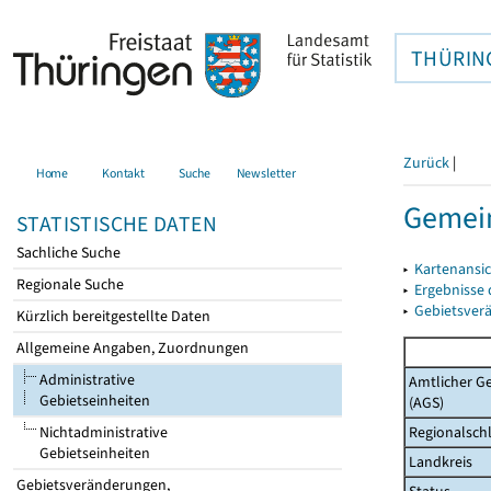
THÜRIN
Zurück
|
Home
Kontakt
Suche
Newsletter
Gemein
STATISTISCHE DATEN
Sachliche Suche
▸
Kartenansi
Regionale Suche
▸
Ergebnisse
▸
Gebietsver
Kürzlich bereitgestellte Daten
Allgemeine Angaben, Zuordnungen
Administrative
Amtlicher G
Gebietseinheiten
(AGS)
Regionalschl
Nichtadministrative
Gebietseinheiten
Landkreis
Gebietsveränderungen,