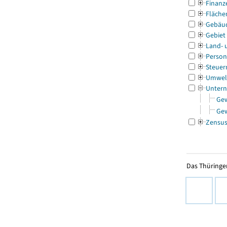
Finanz
Fläche
Gebäu
Gebiet
Land- 
Person
Steuer
Umwel
Untern
Ge
Ge
Zensu
Das Thüringer