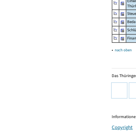
Einwo
Thür
Steu
Beda
Schl
Fina
▴
nach oben
Das Thüringer
Informationen
Copyright