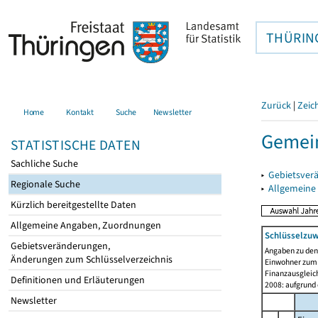
THÜRIN
Zurück
|
Zeic
Home
Kontakt
Suche
Newsletter
Gemei
STATISTISCHE DATEN
Sachliche Suche
▸
Gebietsver
Regionale Suche
▸
Allgemeine
Kürzlich bereitgestellte Daten
Allgemeine Angaben, Zuordnungen
Schlüsselzu
Gebietsveränderungen,
Angaben zu de
Änderungen zum Schlüsselverzeichnis
Einwohner zum 
Finanzausgleich
Definitionen und Erläuterungen
2008: aufgrund
Newsletter