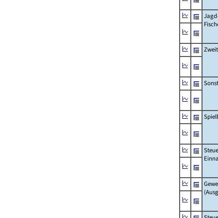
Jagd
Fisch
Zwei
Sonst
Spie
Steue
Einn
Gewe
(Aus
Steue