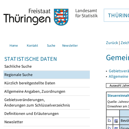
THÜRIN
Zurück
|
Zeic
Home
Kontakt
Suche
Newsletter
Gemei
STATISTISCHE DATEN
Sachliche Suche
▸
Gebietsver
Regionale Suche
▸
Allgemeine
Kürzlich bereitgestellte Daten
Allgemeine Angaben, Zuordnungen
Steuereinnah
Gebietsveränderungen,
Quelle: Jahresr
Änderungen zum Schlüsselverzeichnis
Einwohner am 3
Definitionen und Erläuterungen
Bevö
Newsletter
Grun