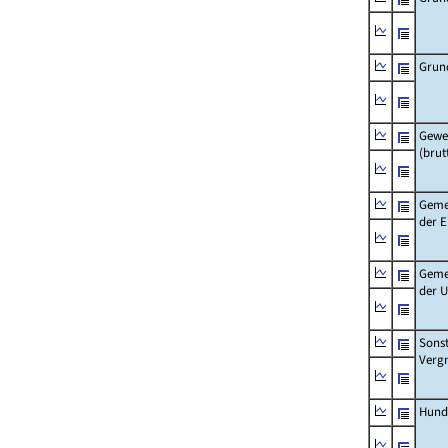
Grun
Gewe
(brut
Geme
der 
Geme
der 
Sonst
Verg
Hund