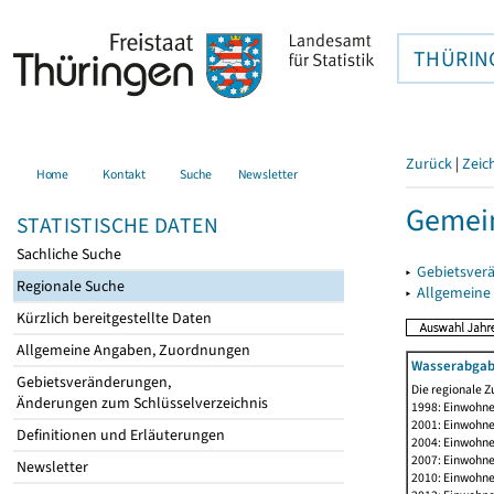
THÜRIN
Zurück
|
Zeic
Home
Kontakt
Suche
Newsletter
Gemei
STATISTISCHE DATEN
Sachliche Suche
▸
Gebietsver
Regionale Suche
▸
Allgemeine
Kürzlich bereitgestellte Daten
Allgemeine Angaben, Zuordnungen
Wasserabgab
Gebietsveränderungen,
Die regionale Z
Änderungen zum Schlüsselverzeichnis
1998: Einwohne
2001: Einwohne
Definitionen und Erläuterungen
2004: Einwohne
2007: Einwohne
Newsletter
2010: Einwohne