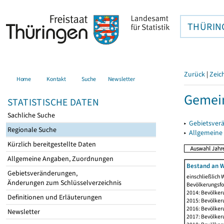
THÜRIN
Zurück
|
Zeic
Home
Kontakt
Suche
Newsletter
Gemei
STATISTISCHE DATEN
Sachliche Suche
▸
Gebietsver
Regionale Suche
▸
Allgemeine
Kürzlich bereitgestellte Daten
Allgemeine Angaben, Zuordnungen
Bestand an W
Gebietsveränderungen,
einschließlich
Änderungen zum Schlüsselverzeichnis
Bevölkerungsfo
2014: Bevölker
Definitionen und Erläuterungen
2015: Bevölker
2016: Bevölker
Newsletter
2017: Bevölker