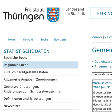
THÜRIN
Zurück
|
Zeic
Home
Kontakt
Suche
Newsletter
Gemei
STATISTISCHE DATEN
Sachliche Suche
▸
Gebietsver
Regionale Suche
▸
Allgemeine
Kürzlich bereitgestellte Daten
Allgemeine Angaben, Zuordnungen
Voraussichtl
Gebietsveränderungen,
2040 (am 31.
Änderungen zum Schlüsselverzeichnis
Ergebnisse der
Alle personenb
Definitionen und Erläuterungen
Die Werte der L
durch das Kabi
Newsletter
Ergebnisse der 2