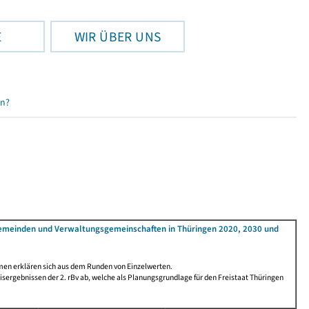
E
WIR ÜBER UNS
en?
Gemeinden und Verwaltungsgemeinschaften in Thüringen 2020, 2030 und
men erklären sich aus dem Runden von Einzelwerten.
ergebnissen der 2. rBv ab, welche als Planungsgrundlage für den Freistaat Thüringen