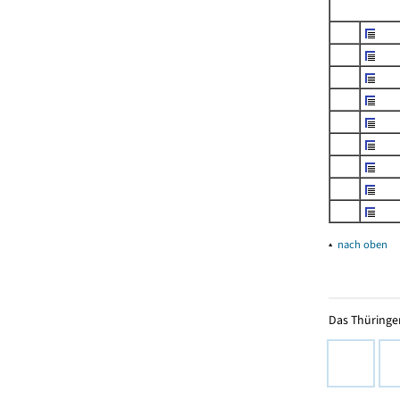
▴
nach oben
Das Thüringer