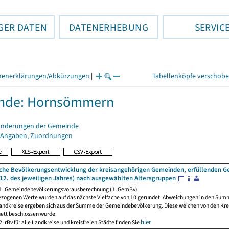
GER DATEN
DATENERHEBUNG
SERVIC
henerklärungen/Abkürzungen
|
Tabellenköpfe verschob
nde: Hornsömmern
änderungen der Gemeinde
 Angaben, Zuordnungen
iche Bevölkerungsentwicklung der kreisangehörigen Gemeinden, erfüllenden 
12. des jeweiligen Jahres) nach ausgewählten Altersgruppen
 1. Gemeindebevölkerungsvorausberechnung (1. GemBv)
ezogenen Werte wurden auf das nächste Vielfache von 10 gerundet. Abweichungen in den Sum
andkreise ergeben sich aus der Summe der Gemeindebevölkerung. Diese weichen von den Kreis
nett beschlossen wurde.
hier
. rBv für alle Landkreise und kreisfreien Städte finden Sie