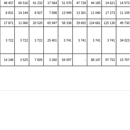
48 457
66 516
41 232
17 564
51 570
47 728
44 185
14 621
14 573
8 831
14 144
8 927
7 698
13 949
13 301
11 040
17 273
11 159
17 871
11 060
20 520
65 947
58 338
29 692
124 681
125 130
49 730
3 722
3 722
3 722
25 401
3 741
3 741
3 741
3 741
34 023
14 148
3 525
7 605
3 260
54 597
-
88 147
97 752
15 707