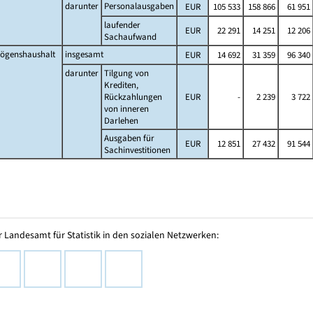
darunter
Personalausgaben
EUR
105 533
158 866
61 951
laufender
EUR
22 291
14 251
12 206
Sachaufwand
ögenshaushalt
insgesamt
EUR
14 692
31 359
96 340
darunter
Tilgung von
Krediten,
Rückzahlungen
EUR
-
2 239
3 722
von inneren
Darlehen
Ausgaben für
EUR
12 851
27 432
91 544
Sachinvestitionen
 Landesamt für Statistik in den sozialen Netzwerken: