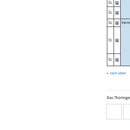
Verm
▴
nach oben
Das Thüringer