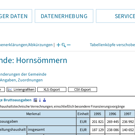
GER DATEN
DATENERHEBUNG
SERVIC
henerklärungen/Abkürzungen
|
Tabellenköpfe verschob
nde: Hornsömmern
änderungen der Gemeinde
 Angaben, Zuordnungen
e Bruttoausgaben
haushaltstechnische Verrechnungen; einschließlich besondere Finanzierungsvorgänge
Merkmal
Einheit
1995
1996
1997
toausgaben
EUR
201 821
269 445
236 992
altungshaushalt
insgesamt
EUR
187 129
238 086
140 652