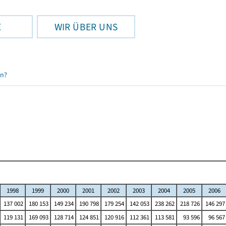
E
WIR ÜBER UNS
en?
1998
1999
2000
2001
2002
2003
2004
2005
2006
137 002
180 153
149 234
190 798
179 254
142 053
238 262
218 726
146 297
119 131
169 093
128 714
124 851
120 916
112 361
113 581
93 596
96 567