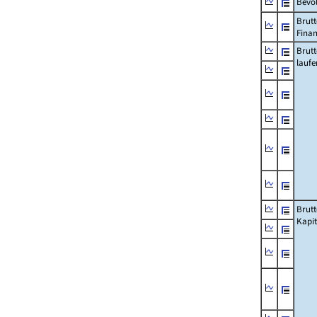
Bevö
Brutt
Fina
Brut
lauf
Brut
Kapi