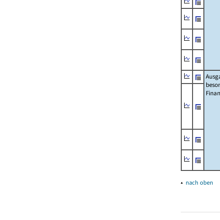
Ausg
beso
Fina
▴
nach oben