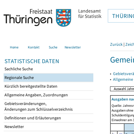
THÜRIN
Zurück
|
Zeic
Home
Kontakt
Suche
Newsletter
Gemei
STATISTISCHE DATEN
Sachliche Suche
▸
Gebietsver
Regionale Suche
▸
Allgemeine
Kürzlich bereitgestellte Daten
Allgemeine Angaben, Zuordnungen
Ausgaben na
Gebietsveränderungen,
Quelle: Jahresr
Änderungen zum Schlüsselverzeichnis
Ausgaben ohne 
Schuldentilgun
Definitionen und Erläuterungen
Einwohner am 3
Newsletter