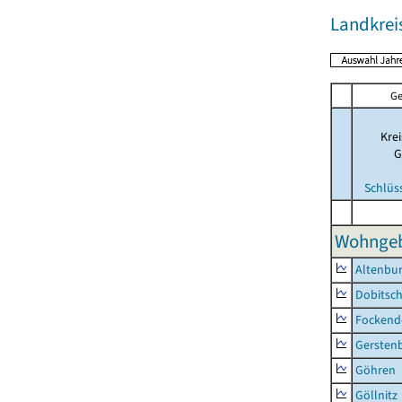
Landkrei
Ge
Krei
G
Schlüs
Wohngeb
Altenbur
Dobitsc
Fockend
Gersten
Göhren
Göllnitz