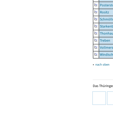
Posterst
Rositz
Schmölln
Starken
Thonha
Treben
Vollmer
Windisc
▴
nach oben
Das Thüringer