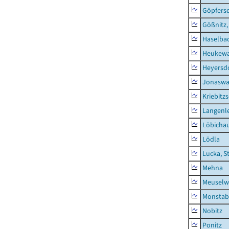
Göpfers
Gößnitz,
Haselba
Heukewa
Heyersd
Jonaswa
Kriebitz
Langenl
Löbicha
Lödla
Lucka, S
Mehna
Meuselwi
Monstab
Nobitz
Ponitz