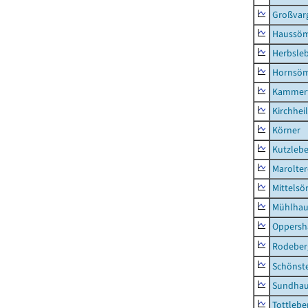
Großvar
Haussö
Herbsle
Hornsö
Kammerf
Kirchhei
Körner
Kutzleb
Marolte
Mittels
Mühlhau
Oppersh
Rodeber
Schönst
Sundha
Tottlebe