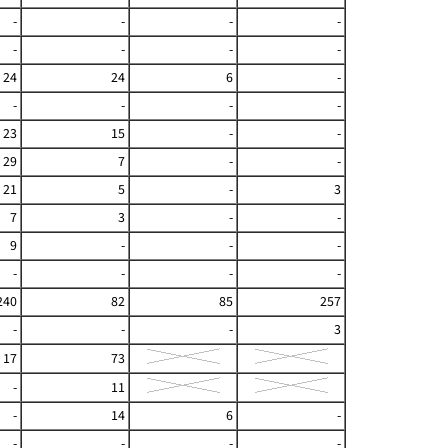
-
-
-
-
-
-
-
-
24
24
6
-
-
-
-
-
23
15
-
-
29
7
-
-
21
5
-
3
7
3
-
-
9
-
-
-
-
-
-
-
240
82
85
257
-
-
-
3
17
73
-
11
-
14
6
-
-
-
-
-