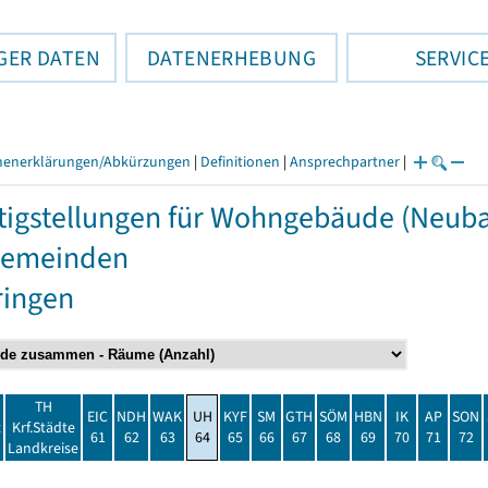
GER DATEN
DATENERHEBUNG
SERVIC
henerklärungen/Abkürzungen
|
Definitionen
|
Ansprechpartner
|
tigstellungen für Wohngebäude (Neuba
Gemeinden
ringen
TH
EIC
NDH
WAK
UH
KYF
SM
GTH
SÖM
HBN
IK
AP
SON
t
Krf.Städte
61
62
63
64
65
66
67
68
69
70
71
72
Landkreise