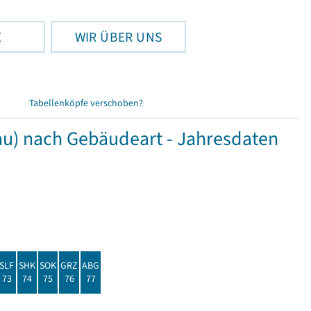
E
WIR ÜBER UNS
Tabellenköpfe verschoben?
u) nach Gebäudeart - Jahresdaten
SLF
SHK
SOK
GRZ
ABG
73
74
75
76
77