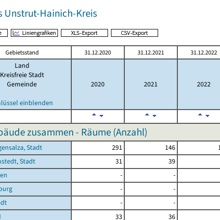
s Unstrut-Hainich-Kreis
Gebietsstand
31.12.2020
31.12.2021
31.12.2022
Land
Kreisfreie Stadt
Gemeinde
2020
2021
2022
hlüssel einblenden
äude zusammen - Räume (Anzahl)
ensalza, Stadt
291
146
stedt, Stadt
31
39
sen
-
-
burg
-
-
edt
-
-
d
33
36