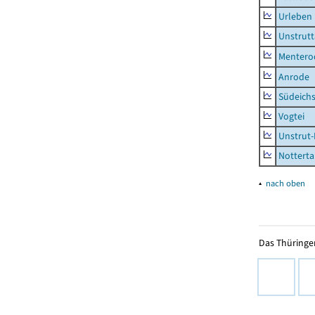
Urleben
Unstrutt
Mentero
Anrode
Südeichs
Vogtei
Unstrut-
Notterta
▴
nach oben
Das Thüringer