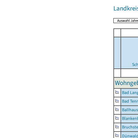
Landkrei
Sc
Wohngeb
Bad Lang
Bad Tenn
Ballhau
Blanken
Bruchst
Dünwal