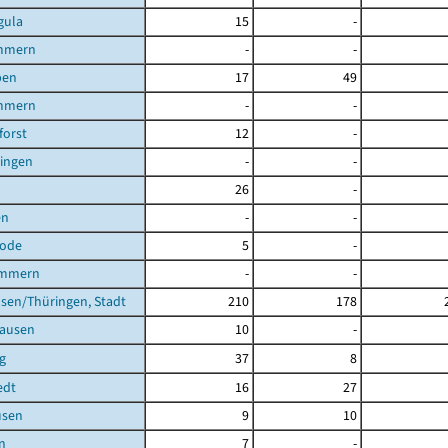
gula
15
-
mmern
-
-
ben
17
49
mmern
-
-
orst
12
-
lingen
-
-
26
-
en
-
-
rode
5
-
ömmern
-
-
sen/Thüringen, Stadt
210
178
ausen
10
-
g
37
8
edt
16
27
usen
9
10
n
7
-