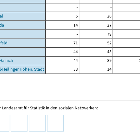
-
-
al
5
20
da
14
27
-
79
feld
71
52
44
45
Hainich
44
89
l-Heilinger Höhen, Stadt
33
14
 Landesamt für Statistik in den sozialen Netzwerken: