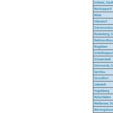
Kölleda, Stad
Markvippach
Nöda
Ollendorf
Ostramondra
Rastenberg, S
Riethnordhau
Ringleben
Schloßvippac
Schwerstedt
Sömmerda, S
Sprötau
Straußfurt
Udestedt
Vogelsberg
Walschleben
Weißensee, St
Werningshau