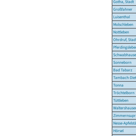
Gotha, Stadt
Großfahner
Luisenthal
Molschleben
Nottleben
Ohrdruf, Stad
Pferdingslebe
Schwabhaus
Sonneborn
Bad Tabarz
Tambach-Diet
Tonna
Tröchtelborn
Tüttleben
Waltershausen
Zimmernsupr
Nesse-Apfelst
Hörsel