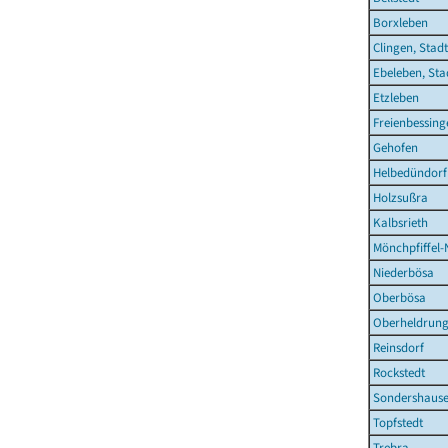
Borxleben
Clingen, Stadt
Ebeleben, Sta
Etzleben
Freienbessing
Gehofen
Helbedündorf
Holzsußra
Kalbsrieth
Mönchpfiffel-
Niederbösa
Oberbösa
Oberheldrun
Reinsdorf
Rockstedt
Sondershause
Topfstedt
Trebra