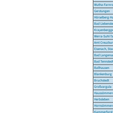
Wutha-Farnr
Gerstungen
Hörselberg-H
Bad Liebenste
Krayenbergg
Werra-Suhl-Ta
Amt Creuzbur
Eisenach, Sta
Bad Langensa
Bad Tennstedt
Ballhausen
Blankenburg
Bruchstedt
Großvargula
Haussömmer
Herbsleben
Hornsömmer
Kammerforst