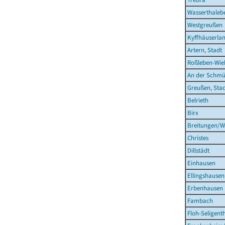
Wasserthaleb
Westgreußen
Kyffhäuserla
Artern, Stadt
Roßleben-Wieh
An der Schmü
Greußen, Sta
Belrieth
Birx
Breitungen/W
Christes
Dillstädt
Einhausen
Ellingshausen
Erbenhausen
Fambach
Floh-Seligent