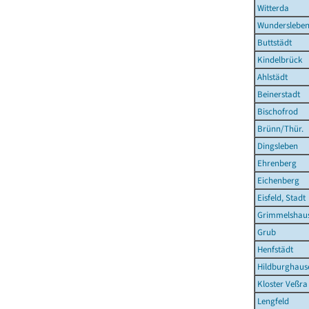
Witterda
Wunderslebe
Buttstädt
Kindelbrück
Ahlstädt
Beinerstadt
Bischofrod
Brünn/Thür.
Dingsleben
Ehrenberg
Eichenberg
Eisfeld, Stadt
Grimmelshau
Grub
Henfstädt
Hildburghause
Kloster Veßra
Lengfeld