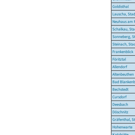
Goldisthal
Lauscha, Stad
Neuhaus am R
Schalkau, Sta
Sonneberg, S
Steinach, Sta
Frankenblick
Föritztal
Allendorf
Altenbeuthen
Bad Blankenb
Bechstedt
Cursdorf
Deesbach
Döschnitz
Gräfenthal, S
Hohenwarte
Katzhütte