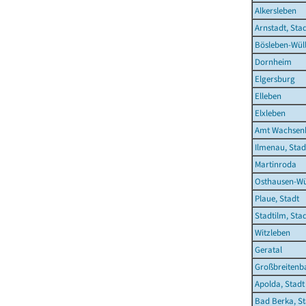
Alkersleben
Arnstadt, Sta
Bösleben-Wüll
Dornheim
Elgersburg
Elleben
Elxleben
Amt Wachsen
Ilmenau, Stad
Martinroda
Osthausen-Wü
Plaue, Stadt
Stadtilm, Sta
Witzleben
Geratal
Großbreitenb
Apolda, Stadt
Bad Berka, St