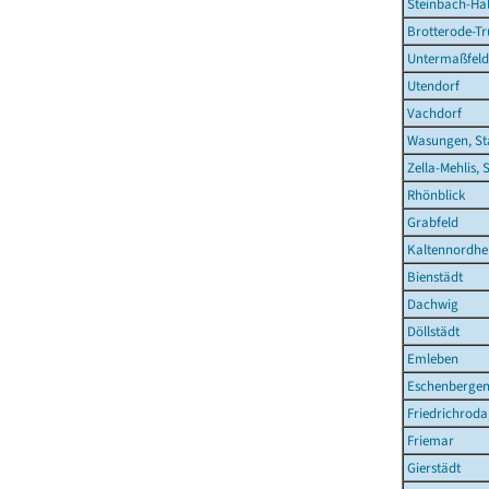
Steinbach-Hal
Brotterode-Tr
Untermaßfeld
Utendorf
Vachdorf
Wasungen, St
Zella-Mehlis, 
Rhönblick
Grabfeld
Kaltennordhe
Bienstädt
Dachwig
Döllstädt
Emleben
Eschenberge
Friedrichroda
Friemar
Gierstädt