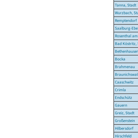
Tanna, Stadt
Wurzbach, St
Remptendorf
Saalburg-Eber
Rosenthal am
Bad Köstritz,
Bethenhause
Bocka
Brahmenau
Braunichswal
Caaschwitz
Crimla
Endschütz
Gauern
Greiz, Stadt
Großenstein
Hilbersdorf
Hirschfeld