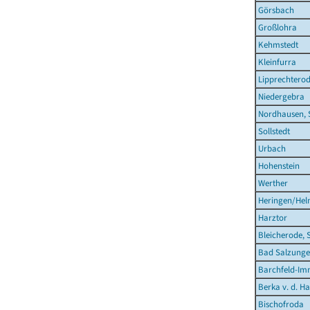
Görsbach
Großlohra
Kehmstedt
Kleinfurra
Lipprechtero
Niedergebra
Nordhausen, 
Sollstedt
Urbach
Hohenstein
Werther
Heringen/Hel
Harztor
Bleicherode, 
Bad Salzunge
Barchfeld-Im
Berka v. d. Ha
Bischofroda