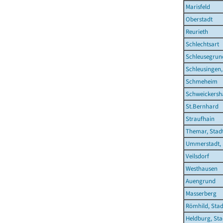
Marisfeld
Oberstadt
Reurieth
Schlechtsart
Schleusegrun
Schleusingen,
Schmeheim
Schweickersh
St.Bernhard
Straufhain
Themar, Stad
Ummerstadt, 
Veilsdorf
Westhausen
Auengrund
Masserberg
Römhild, Stad
Heldburg, Sta