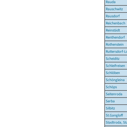
Rauda
Rauschwitz
Rausdorf
Reichenbach
Reinstädt
Renthendorf
Rothenstein
Ruttersdorf-L
Scheiditz
Schleifreisen
Schlöben
Schöngleina
Schöps
Seitenroda
Serba
Silbitz
St.Gangloff
Stadtroda, St