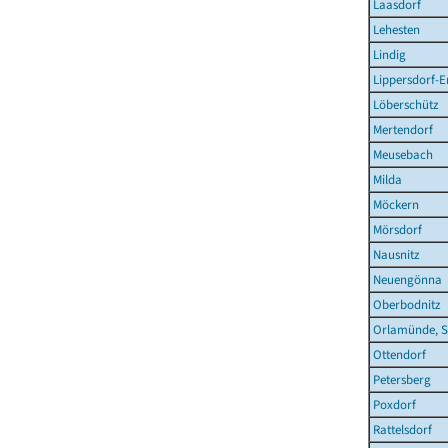
Laasdorf
Lehesten
Lindig
Lippersdorf-
Löberschütz
Mertendorf
Meusebach
Milda
Möckern
Mörsdorf
Nausnitz
Neuengönna
Oberbodnitz
Orlamünde, S
Ottendorf
Petersberg
Poxdorf
Rattelsdorf