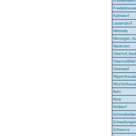
Frankenheim
Friedelshause
Kühndorf
Leutersdorf
Mehmels
Meiningen, St
Neubrunn
Oberhof, Stad
Obermaßfeld
Oberweid
Rippershause
Ritschenhaus
Rohr
Rosa
Roßdorf
Schmalkalden
Schwallunge
Schwarza