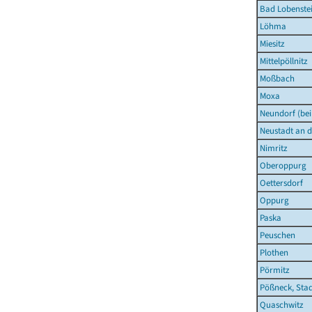
Bad Lobenstei
Löhma
Miesitz
Mittelpöllnitz
Moßbach
Moxa
Neundorf (bei
Neustadt an d
Nimritz
Oberoppurg
Oettersdorf
Oppurg
Paska
Peuschen
Plothen
Pörmitz
Pößneck, Sta
Quaschwitz