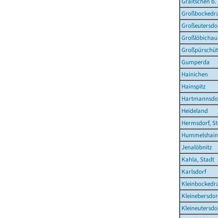
Graitschen b.
Großbockedr
Großeutersdo
Großlöbichau
Großpürschüt
Gumperda
Hainichen
Hainspitz
Hartmannsdo
Heideland
Hermsdorf, St
Hummelshain
Jenalöbnitz
Kahla, Stadt
Karlsdorf
Kleinbockedr
Kleinebersdor
Kleineutersdo