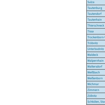
Sulza
Tautenburg
Tautendorf
Tautenhain
Thierschneck
Tissa
Trockenborn-
Tröbnitz
Unterbodnitz
Waldeck
Walpernhain
Waltersdorf
Weißbach
Weißenborn
Wichmar
Zimmern
Zöllnitz
Schkölen, Sta