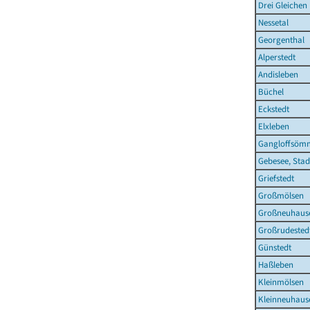
Drei Gleichen
Nessetal
Georgenthal
Alperstedt
Andisleben
Büchel
Eckstedt
Elxleben
Gangloffsöm
Gebesee, Stad
Griefstedt
Großmölsen
Großneuhaus
Großrudested
Günstedt
Haßleben
Kleinmölsen
Kleinneuhaus