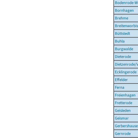
Bodenrode-W
Bornhagen
Brehme
Breitenworbis
Büttstedt
Buhla
Burgwalde
Dieterode
Dietzenrode/
Ecklingerode
Effelder
Ferna
Freienhagen
Fretterode
Geisleden
Geismar
Gerbershause
Gernrode