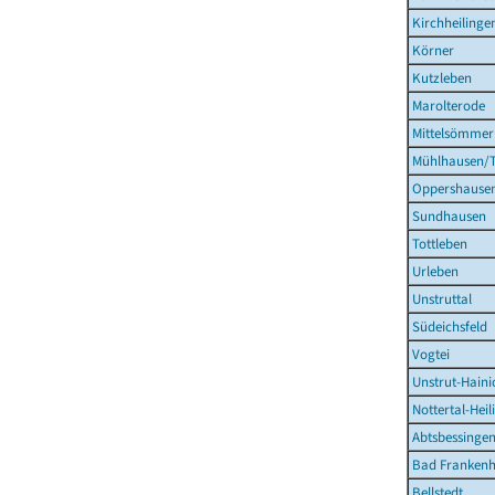
Kirchheilinge
Körner
Kutzleben
Marolterode
Mittelsömmer
Mühlhausen/T
Oppershause
Sundhausen
Tottleben
Urleben
Unstruttal
Südeichsfeld
Vogtei
Unstrut-Haini
Nottertal-Hei
Abtsbessinge
Bad Frankenh
Bellstedt