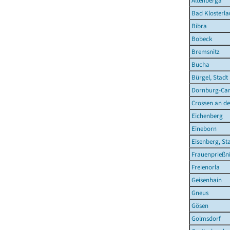
Altenberga
Bad Klosterla
Bibra
Bobeck
Bremsnitz
Bucha
Bürgel, Stadt
Dornburg-Cam
Crossen an de
Eichenberg
Eineborn
Eisenberg, St
Frauenprießni
Freienorla
Geisenhain
Gneus
Gösen
Golmsdorf