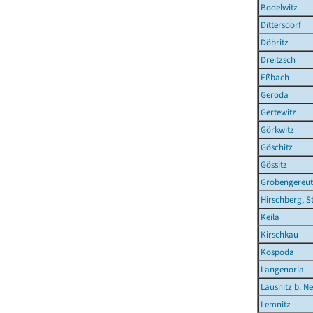
Bodelwitz
Dittersdorf
Döbritz
Dreitzsch
Eßbach
Geroda
Gertewitz
Görkwitz
Göschitz
Gössitz
Grobengereu
Hirschberg, S
Keila
Kirschkau
Kospoda
Langenorla
Lausnitz b. N
Lemnitz