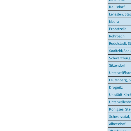
Kaulsdorf
Lehesten, Sta
Meura
Probstzella
Rohrbach
Rudolstadt, S
Saalfeld/Saal
Schwarzburg
Sitzendorf
Unterweißba
Leutenberg, S
Drognitz
Uhlstädt-Kirc
Unterwellenb
Königsee, Sta
Schwarzatal, 
Albersdorf