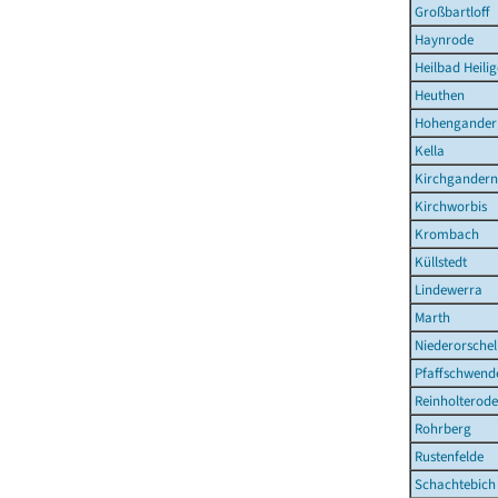
Großbartloff
Haynrode
Heilbad Heilig
Heuthen
Hohengander
Kella
Kirchgandern
Kirchworbis
Krombach
Küllstedt
Lindewerra
Marth
Niederorschel
Pfaffschwend
Reinholterode
Rohrberg
Rustenfelde
Schachtebich