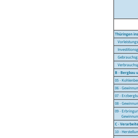
Thüringen i
Vorleistungs
Investitions
Gebrauchsgü
Verbrauchsg
B - Bergbau 
05 - Kohlenb
06 - Gewinnu
07 - Erzbergb
08 - Gewinnun
09 - Erbringu
Gewinnung v
C - Verarbei
10 - Herstell