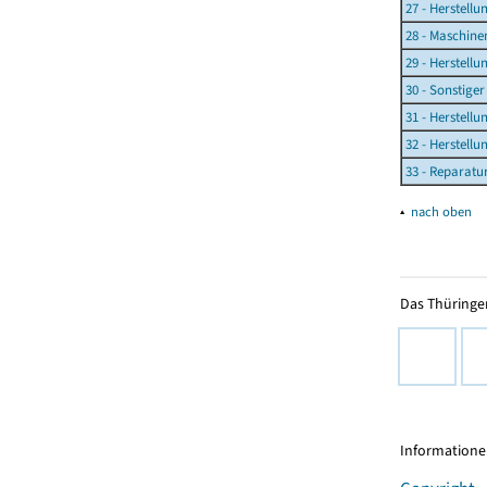
27 - Herstell
28 - Maschin
29 - Herstell
30 - Sonstige
31 - Herstell
32 - Herstell
33 - Reparatu
▴
nach oben
Das Thüringer
Informationen