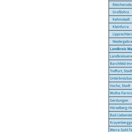
Bleicherode,
Großlohra
Kehmstedt
Kleinfurra
Lipprechter
Niedergebr
Landkreis Wa
Landkreisver
Barchfeld-Im
Treffurt, Stad
Unterbreizba
Vacha, Stadt
Wutha-Farnr
Gerstungen
Hörselberg-H
Bad Liebenste
Krayenbergg
Werra-Suhl-Ta