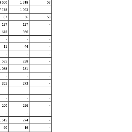
8 650
1 318
58
7 175
1 093
-
67
56
58
137
127
-
675
956
-
-
-
-
11
44
-
-
-
-
585
238
-
1 055
151
-
-
-
-
855
273
-
-
-
-
-
-
-
200
296
-
-
-
-
1 515
274
-
90
16
-