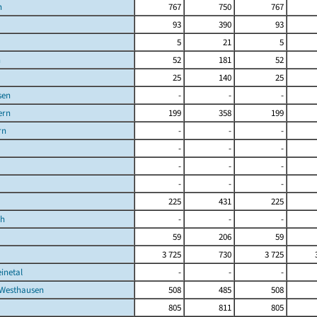
n
767
750
767
93
390
93
5
21
5
n
52
181
52
25
140
25
sen
-
-
-
rn
199
358
199
rn
-
-
-
-
-
-
-
-
-
-
-
-
225
431
225
ch
-
-
-
59
206
59
3 725
730
3 725
inetal
-
-
-
Westhausen
508
485
508
805
811
805