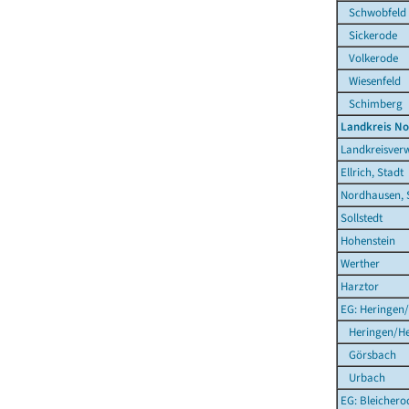
Schwobfeld
Sickerode
Volkerode
Wiesenfeld
Schimberg
Landkreis N
Landkreisver
Ellrich, Stadt
Nordhausen, 
Sollstedt
Hohenstein
Werther
Harztor
EG: Heringen/
Heringen/He
Görsbach
Urbach
EG: Bleichero