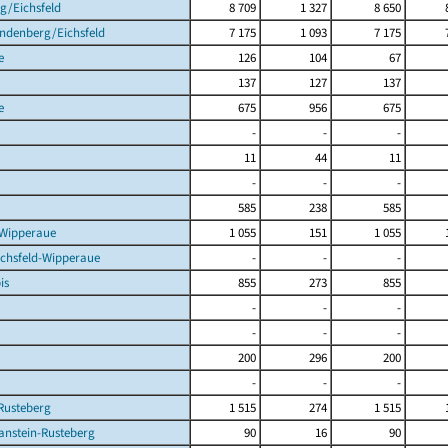
g/Eichsfeld
8 709
1 327
8 650
indenberg/Eichsfeld
7 175
1 093
7 175
e
126
104
67
137
127
137
e
675
956
675
-
-
-
11
44
11
-
-
-
585
238
585
-Wipperaue
1 055
151
1 055
ichsfeld-Wipperaue
-
-
-
is
855
273
855
-
-
-
-
-
-
200
296
200
-
-
-
Rusteberg
1 515
274
1 515
anstein-Rusteberg
90
16
90