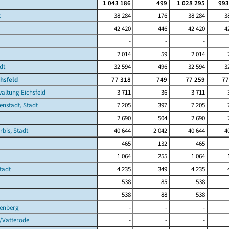
1 043 186
499
1 028 295
993
t
38 284
176
38 284
3
42 420
446
42 420
4
-
-
-
2 014
59
2 014
dt
32 594
496
32 594
3
chsfeld
77 318
749
77 259
77
altung Eichsfeld
3 711
36
3 711
enstadt, Stadt
7 205
397
7 205
2 690
504
2 690
rbis, Stadt
40 644
2 042
40 644
4
465
132
465
1 064
255
1 064
tadt
4 235
349
4 235
538
85
538
538
88
538
enberg
-
-
-
/Vatterode
-
-
-