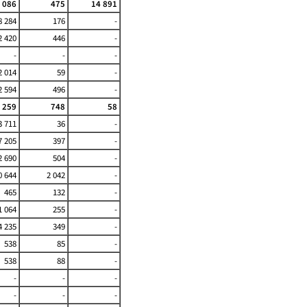
 086
475
14 891
8 284
176
-
2 420
446
-
-
-
-
2 014
59
-
2 594
496
-
 259
748
58
3 711
36
-
7 205
397
-
2 690
504
-
0 644
2 042
-
465
132
-
1 064
255
-
4 235
349
-
538
85
-
538
88
-
-
-
-
-
-
-