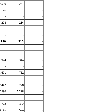
2 530
257
-
26
31
-
-
-
-
208
214
-
-
-
-
-
-
-
 780
310
-
-
-
-
-
-
-
1 974
344
-
-
-
-
3 671
752
-
-
-
-
2 447
278
-
7 596
1 278
-
-
-
-
1 773
382
-
3 145
524
-