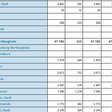
 Stadt
3 842
391
3 842
26
31
26
-
-
-
208
214
208
ode
-
-
-
a
-
-
-
rtburgkreis
47 780
310
47 780
47
waltung Wartburgkreis
-
-
-
melborn
-
-
-
t
1 974
344
1 974
ch
-
-
-
3 671
752
3 671
oda
-
-
-
2 447
278
2 447
ainich
7 596
1 278
7 596
in, Stadt
-
-
-
emeinde
1 773
382
1 773
l, Stadt
3 145
524
3 145