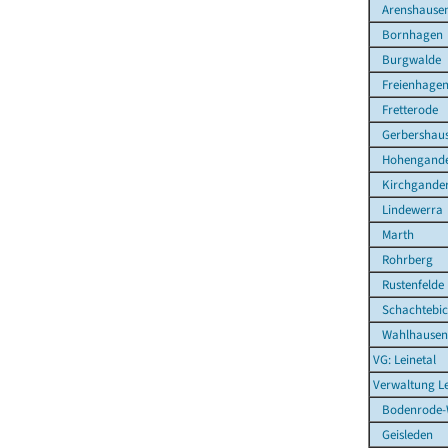
Arenshause
Bornhagen
Burgwalde
Freienhage
Fretterode
Gerbershau
Hohengande
Kirchgande
Lindewerra
Marth
Rohrberg
Rustenfelde
Schachtebi
Wahlhausen
VG: Leinetal
Verwaltung Le
Bodenrode-
Geisleden