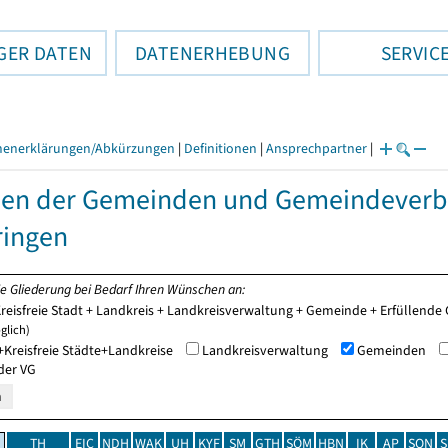
GER DATEN
DATENERHEBUNG
SERVIC
henerklärungen/Abkürzungen
|
Definitionen
|
Ansprechpartner
|
en der Gemeinden und Gemeindeverb
ringen
ie Gliederung bei Bedarf Ihren Wünschen an:
reisfreie Stadt + Landkreis + Landkreisverwaltung + Gemeinde + Erfüllen
glich)
Kreisfreie Städte+Landkreise
Landkreisverwaltung
Gemeinden
der VG
TH
EIC
NDH
WAK
UH
KYF
SM
GTH
SÖM
HBN
IK
AP
SON
S