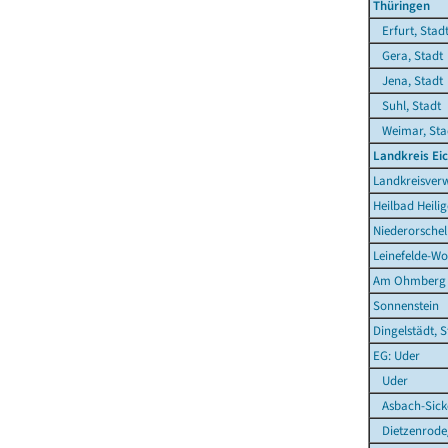
Thüringen
Erfurt, Stad
Gera, Stadt
Jena, Stadt
Suhl, Stadt
Weimar, Sta
Landkreis Ei
Landkreisverw
Heilbad Heilig
Niederorschel
Leinefelde-Wo
Am Ohmberg
Sonnenstein
Dingelstädt, S
EG: Uder
Uder
Asbach-Sick
Dietzenrode