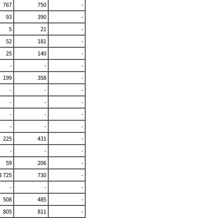
767
750
-
93
390
-
5
21
-
52
181
-
25
140
-
-
-
-
199
358
-
-
-
-
-
-
-
-
-
-
-
-
-
225
431
-
-
-
-
59
206
-
3 725
730
-
-
-
-
508
485
-
805
811
-