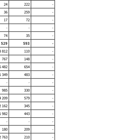
24
222
-
36
259
-
17
72
-
-
-
-
74
35
-
 529
593
-
8 812
110
-
767
148
-
6 482
654
-
1 349
483
-
-
-
-
985
330
-
4 209
579
-
2 162
345
-
1 982
443
-
-
-
-
180
209
-
2 763
210
-