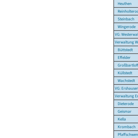
Heuthen
Reinholtero
Steinbach
Wingerode
VG: Westerwal
Verwaltung W
Büttstedt
Effelder
Großbartlof
Küllstedt
Wachstedt
VG: Ershause
Verwaltung E
Dieterode
Geismar
Kella
Krombach
Pfaffschwen