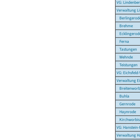
VG: Lindenber
Verwaltung L
Berlingerod
Brehme
Ecklingerod
Ferna
Tastungen
Wehnde
Teistungen
VG: Eichsfeld
Verwaltung E
Breitenworb
Buhla
Gernrode
Haynrode
Kirchworbis
VG: Hanstein-
Verwaltung H