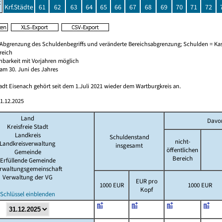
t
Krf.Städte
61
62
63
64
65
66
67
68
69
70
71
72
 Abgrenzung des Schuldenbegriffs und veränderte Bereichsabgrenzung; Schulden = Ka
reich
chbarkeit mit Vorjahren möglich
am 30. Juni des Jahres
adt Eisenach gehört seit dem 1.Juli 2021 wieder dem Wartburgkreis an.
1.12.2025
Land
Davo
Kreisfreie Stadt
Landkreis
Schuldenstand
nicht-
Landkreisverwaltung
insgesamt
öffentlichen
Gemeinde
Bereich
Erfüllende Gemeinde
rwaltungsgemeinschaft
Verwaltung der VG
EUR pro
1000 EUR
1000 EUR
Kopf
Schlüssel einblenden