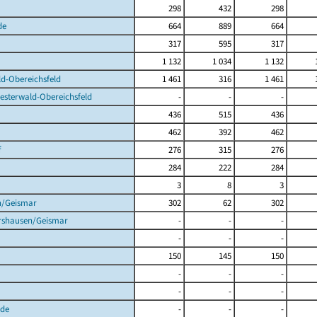
298
432
298
de
664
889
664
317
595
317
1 132
1 034
1 132
d-Obereichsfeld
1 461
316
1 461
esterwald-Obereichsfeld
-
-
-
436
515
436
462
392
462
f
276
315
276
284
222
284
3
8
3
n/Geismar
302
62
302
rshausen/Geismar
-
-
-
-
-
-
150
145
150
-
-
-
-
-
-
de
-
-
-