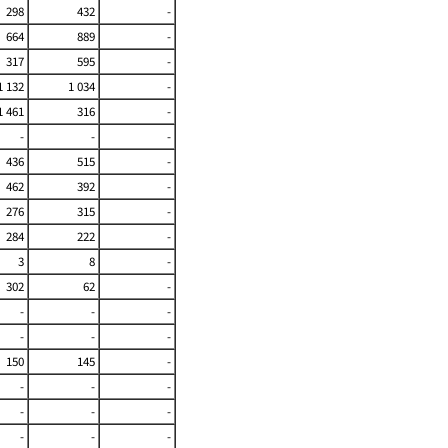
298
432
-
664
889
-
317
595
-
1 132
1 034
-
1 461
316
-
-
-
-
436
515
-
462
392
-
276
315
-
284
222
-
3
8
-
302
62
-
-
-
-
-
-
-
150
145
-
-
-
-
-
-
-
-
-
-