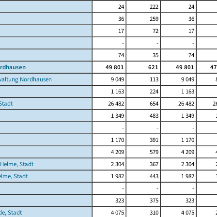
24
222
24
36
259
36
17
72
17
-
-
-
74
35
74
ordhausen
49 801
621
49 801
47
waltung Nordhausen
9 049
113
9 049
1 163
224
1 163
Stadt
26 482
654
26 482
2
1 349
483
1 349
-
-
-
1 170
391
1 170
4 209
579
4 209
Helme, Stadt
2 304
367
2 304
lme, Stadt
1 982
443
1 982
-
-
-
323
375
323
de, Stadt
4 075
310
4 075