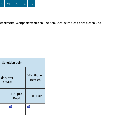
73
74
75
76
77
ssenkredite, Wertpapierschulden und Schulden beim nicht-öffentlichen und
n Schulden beim
öffentlichen
darunter
Bereich
Kredite
EUR pro
1000 EUR
Kopf