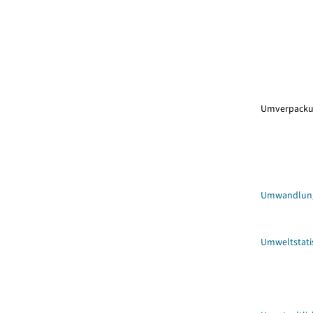
Umverpack
Umwandlung
Umweltstati