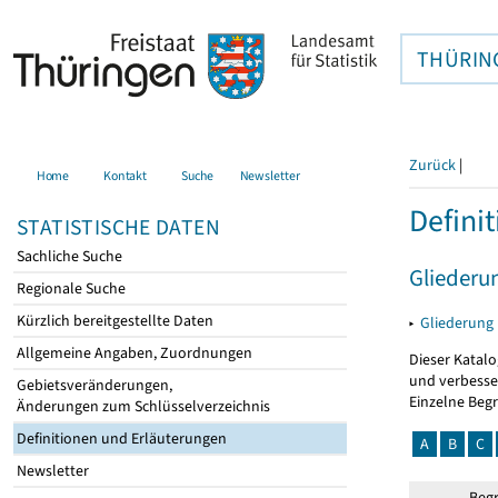
THÜRIN
Zurück
|
Home
Kontakt
Suche
Newsletter
Defini
STATISTISCHE DATEN
Sachliche Suche
Gliederu
Regionale Suche
Kürzlich bereitgestellte Daten
▸
Gliederung
Allgemeine Angaben, Zuordnungen
Dieser Katalo
und verbesse
Gebietsveränderungen,
Einzelne Beg
Änderungen zum Schlüsselverzeichnis
Definitionen und Erläuterungen
A
B
C
Newsletter
Begr