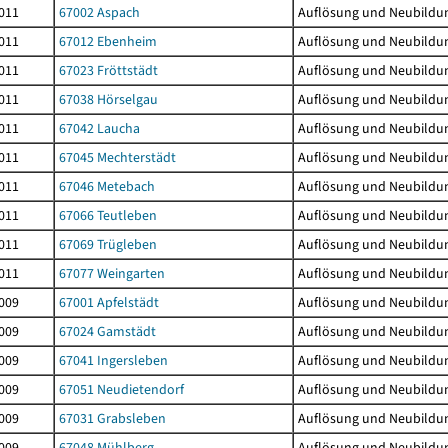
011
67002 Aspach
Auflösung und Neubildu
011
67012 Ebenheim
Auflösung und Neubildu
011
67023 Fröttstädt
Auflösung und Neubildu
011
67038 Hörselgau
Auflösung und Neubildu
011
67042 Laucha
Auflösung und Neubildu
011
67045 Mechterstädt
Auflösung und Neubildu
011
67046 Metebach
Auflösung und Neubildu
011
67066 Teutleben
Auflösung und Neubildu
011
67069 Trügleben
Auflösung und Neubildu
011
67077 Weingarten
Auflösung und Neubildu
009
67001 Apfelstädt
Auflösung und Neubildu
009
67024 Gamstädt
Auflösung und Neubildu
009
67041 Ingersleben
Auflösung und Neubildu
009
67051 Neudietendorf
Auflösung und Neubildu
009
67031 Grabsleben
Auflösung und Neubildu
009
67048 Mühlberg
Auflösung und Neubildu