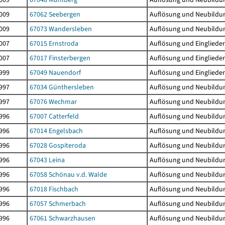
009
67062 Seebergen
Auflösung und Neubildu
009
67073 Wandersleben
Auflösung und Neubildu
007
67015 Ernstroda
Auflösung und Einglieder
007
67017 Finsterbergen
Auflösung und Einglieder
999
67049 Nauendorf
Auflösung und Einglieder
997
67034 Günthersleben
Auflösung und Neubildu
997
67076 Wechmar
Auflösung und Neubildu
996
67007 Catterfeld
Auflösung und Neubildu
996
67014 Engelsbach
Auflösung und Neubildu
996
67028 Gospiteroda
Auflösung und Neubildu
996
67043 Leina
Auflösung und Neubildu
996
67058 Schönau v.d. Walde
Auflösung und Neubildu
996
67018 Fischbach
Auflösung und Neubildu
996
67057 Schmerbach
Auflösung und Neubildu
996
67061 Schwarzhausen
Auflösung und Neubildu