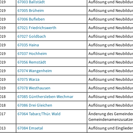
019
67003 Ballstädt
Auflösung und Neubildu
019
67005 Brüheim
Auflösung und Neubildu
019
67006 Bufleben
Auflösung und Neubildu
019
67021 Friedrichswerth
Auflösung und Neubildu
019
67027 Goldbach
Auflösung und Neubildu
019
67035 Haina
Auflösung und Neubildu
019
67037 Hochheim
Auflösung und Neubildu
019
67056 Remstädt
Auflösung und Neubildu
019
67074 Wangenheim
Auflösung und Neubildu
019
67075 Warza
Auflösung und Neubildu
019
67078 Westhausen
Auflösung und Neubildu
018
67085 Günthersleben-Wechmar
Auflösung und Neubildu
018
67086 Drei Gleichen
Auflösung und Neubildu
017
67064 Tabarz/Thür. Wald
Änderung des Gemeinde
Gemeindenamenzusatz
013
67084 Emsetal
Auflösung und Einglieder