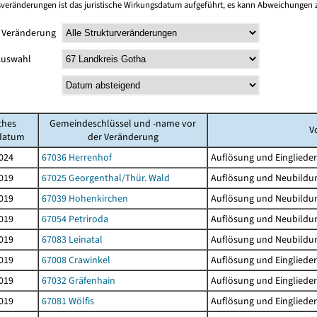
sveränderungen ist das juristische Wirkungsdatum aufgeführt, es kann Abweichungen
 Veränderung
 Auswahl
ches
Gemeindeschlüssel und -name vor
V
datum
der Veränderung
024
67036 Herrenhof
Auflösung und Einglieder
019
67025 Georgenthal/Thür. Wald
Auflösung und Neubildu
019
67039 Hohenkirchen
Auflösung und Neubildu
019
67054 Petriroda
Auflösung und Neubildu
019
67083 Leinatal
Auflösung und Neubildu
019
67008 Crawinkel
Auflösung und Einglieder
019
67032 Gräfenhain
Auflösung und Einglieder
019
67081 Wölfis
Auflösung und Einglieder