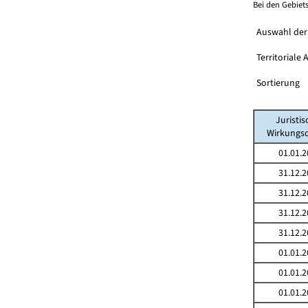
Bei den Gebiet
Auswahl der
Territoriale
Sortierung
Juristis
Wirkungs
01.01.2
31.12.2
31.12.2
31.12.2
31.12.2
01.01.2
01.01.2
01.01.2