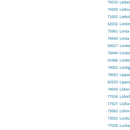
70033 Liebe
75059 Liebs
71052 Liebs
62032 Limli
75061 Linda 
76043 Linda 
69027 Linde
76044 Linde
61066 Linde
74052 Lindig
74053 Lippe
62033 Lippr
74054 Löber
77026 Löbic
77027 Lödla
75063 Löhm
73052 Losit
77028 Lucka,