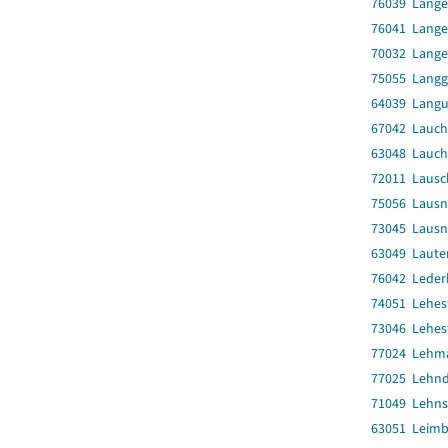
76039 Lange
76041 Lange
70032 Lange
75055 Langg
64039 Langu
67042 Lauch
63048 Lauc
72011 Lausch
75056 Lausni
73045 Lausni
63049 Laute
76042 Leder
74051 Lehes
73046 Lehest
77024 Lehm
77025 Lehnd
71049 Lehns
63051 Leim