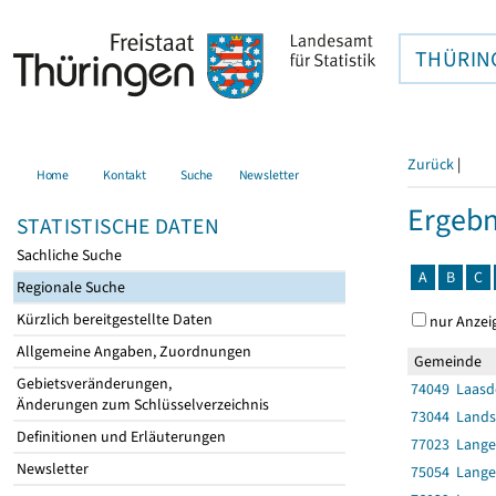
THÜRIN
Zurück
|
Home
Kontakt
Suche
Newsletter
Ergebn
STATISTISCHE DATEN
Sachliche Suche
A
B
C
Regionale Suche
Kürzlich bereitgestellte Daten
nur Anzei
Allgemeine Angaben, Zuordnungen
Gemeinde
Gebietsveränderungen,
74049 Laasd
Änderungen zum Schlüsselverzeichnis
73044 Lands
Definitionen und Erläuterungen
77023 Lange
Newsletter
75054 Lange