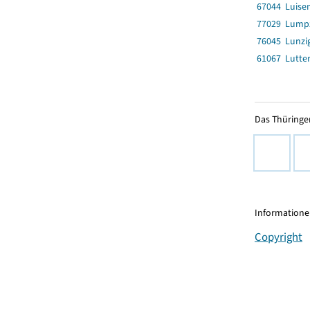
67044 Luise
77029 Lump
76045 Lunzi
61067 Lutte
Das Thüringer
Informationen
Copyright