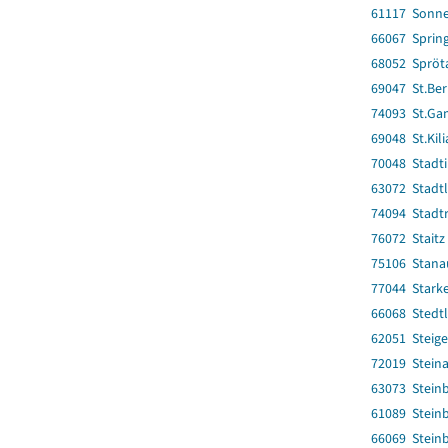
61117 Sonne
66067 Spring
68052 Spröt
69047 St.Be
74093 St.Gan
69048 St.Kil
70048 Stadti
63072 Stadtl
74094 Stadtr
76072 Staitz
75106 Stana
77044 Stark
66068 Stedt
62051 Steige
72019 Steina
63073 Stein
61089 Stein
66069 Steinb