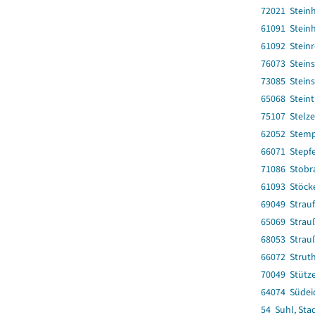
72021 Stein
61091 Stein
61092 Stein
76073 Steins
73085 Steins
65068 Stein
75107 Stelz
62052 Stem
66071 Stepf
71086 Stobr
61093 Stöck
69049 Strau
65069 Strau
68053 Strau
66072 Strut
70049 Stütz
64074 Südei
54 Suhl, Sta