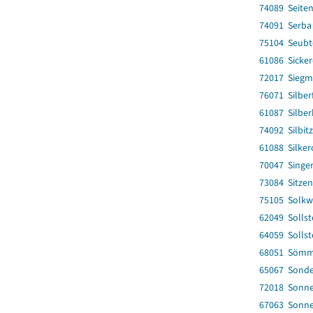
74089 Seite
74091 Serba
75104 Seubt
61086 Sicke
72017 Sieg
76071 Silber
61087 Silbe
74092 Silbitz
61088 Silke
70047 Singe
73084 Sitzen
75105 Solkw
62049 Sollst
64059 Sollst
68051 Sömme
65067 Sonde
72018 Sonne
67063 Sonn