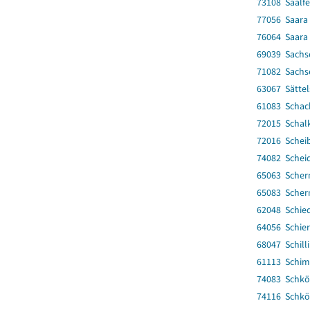
73108 Saalf
77056 Saara
76064 Saara
69039 Sach
71082 Sach
63067 Sättel
61083 Schac
72015 Schalk
72016 Schei
74082 Scheid
65063 Scher
65083 Scher
62048 Schie
64056 Schie
68047 Schill
61113 Schim
74083 Schköl
74116 Schköl