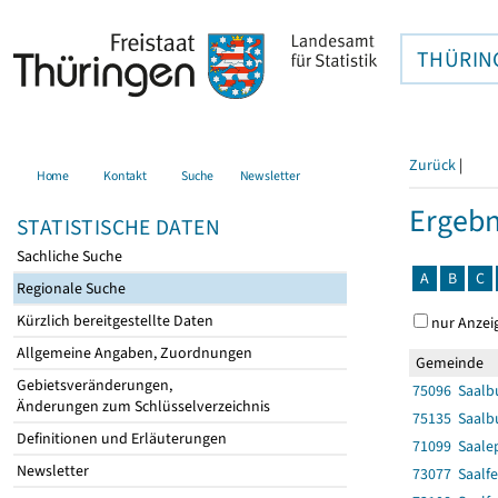
THÜRIN
Zurück
|
Home
Kontakt
Suche
Newsletter
Ergebn
STATISTISCHE DATEN
Sachliche Suche
A
B
C
Regionale Suche
Kürzlich bereitgestellte Daten
nur Anzei
Allgemeine Angaben, Zuordnungen
Gemeinde
Gebietsveränderungen,
75096 Saalbu
Änderungen zum Schlüsselverzeichnis
75135 Saalbu
Definitionen und Erläuterungen
71099 Saalep
Newsletter
73077 Saalfe