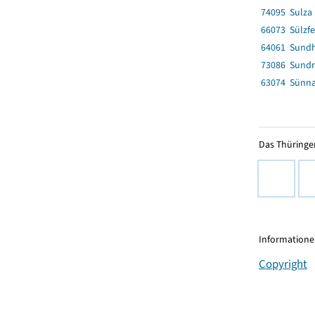
74095 Sulza
66073 Sülzfe
64061 Sund
73086 Sund
63074 Sünn
Das Thüringer
Informationen
Copyright