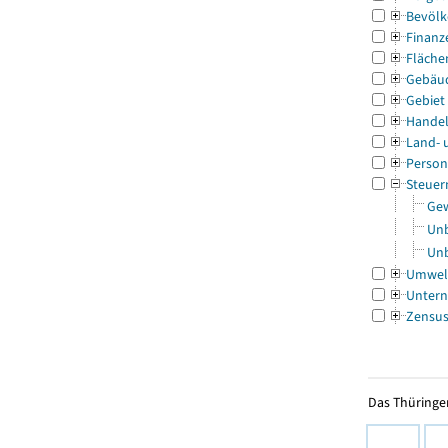
Bevölk
Finanz
Fläche
Gebäu
Gebiet
Handel
Land- 
Person
Steuer
Gew
Unb
Unb
Umwel
Untern
Zensu
Das Thüringer