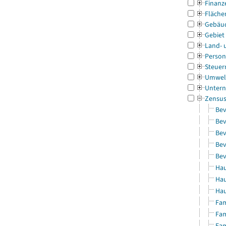
Finanz
Fläche
Gebäu
Gebiet
Land- 
Person
Steuer
Umwel
Untern
Zensu
Bev
Bev
Bev
Bev
Bev
Hau
Hau
Hau
Fam
Fam
Fam