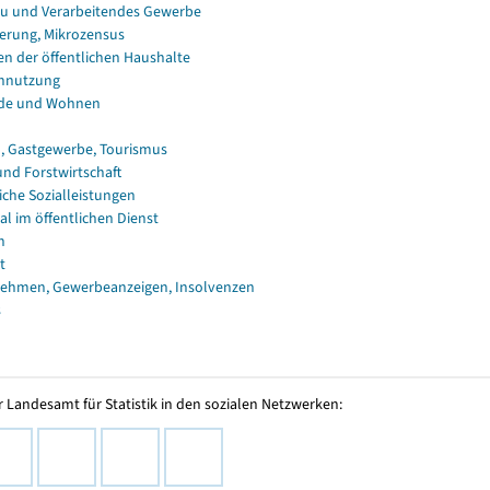
u und Verarbeitendes Gewerbe
erung, Mikrozensus
en der öffentlichen Haushalte
nnutzung
de und Wohnen
, Gastgewerbe, Tourismus
und Forstwirtschaft
iche Sozialleistungen
al im öffentlichen Dienst
n
t
ehmen, Gewerbeanzeigen, Insolvenzen
s
 Landesamt für Statistik in den sozialen Netzwerken: