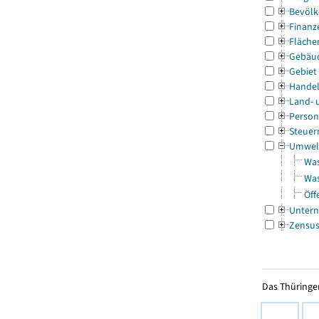
Bevölk
Finanz
Fläche
Gebäu
Gebiet
Handel
Land- 
Person
Steuer
Umwel
Was
Was
Öff
Untern
Zensu
Das Thüringer