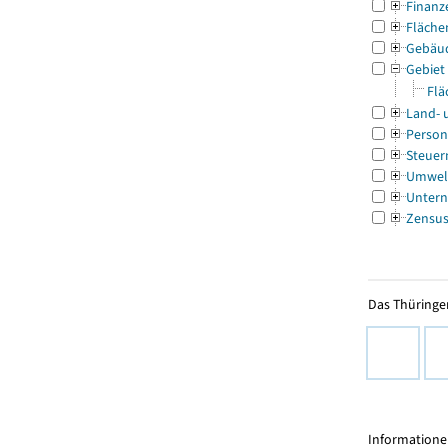
Finanz
Fläche
Gebäu
Gebiet
Flä
Land- 
Person
Steuer
Umwel
Untern
Zensu
Das Thüringer
Informationen