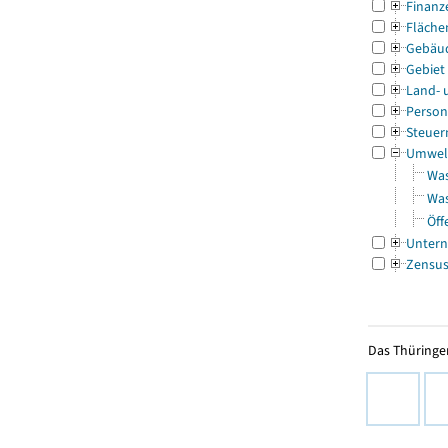
Finanz
Fläche
Gebäu
Gebiet
Land- 
Person
Steuer
Umwel
Was
Was
Öff
Untern
Zensu
Das Thüringer